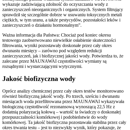
wykazuje zadziwiającą zdolność do oczyszczania wody z
zanieczyszczeń nieorganicznych i organicznych. System filtrujący
sprawdził się szczególnie dobrze w usuwaniu toksycznych metali
ciężkich, w tym uranu, a także pestycydów, pozostałości leków i
zanieczyszczeń o działaniu hormonalnym”.
Ważna informacja dla Państwa: Chociaż pod koniec okresu
testowego zaobserwowano niewielkie osłabienie skuteczności
filtrowania, wyniki pozostawały doskonałe przez cały okres
dwunastu miesięcy – zarówno pod względem redukcji
zanieczyszczeń, jak i biofizycznej jakości wody. Potwierdza to, że
zalecane przez MAUNAWAI częstotliwości wymiany są
rozsądnymi i wystarczającymi wytycznymi.
Jakość biofizyczna wody
Oprócz analizy chemicznej przez cały okres testów monitorowano
również biofizyczną jakość wody. Po trzech, sześciu i dwunastu
miesiącach woda przefiltrowana przez MAUNAWAI wykazywała
biologiczną częstotliwość rezonansową wynoszącą 22,5 Hz z
dodatnią polaryzacją kołową – wartość ta świadczy o doskonałej
przepuszczalności komórkowej i podobieństwie do wody
komórkowej. Ta jakość biofizyczna pozostawała stabilna przez cały
okres trwania testu – jest to niezwykły wynik, który pokazuje, że