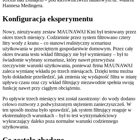
Hannesa Medingera.
Konfiguracja eksperymentu
Nowy, nieużywany zestaw MAUNAWAI Kini był testowany przez
okres trzech miesięcy. Codziennie przez system filtrowano cztery
litry wody z kranu – co stanowi realistyczny scenariusz
użytkowania w przeciętnym gospodarstwie domowym. Przez cały
okres trwania testu wkład filtrujący nie był wymieniany – był to
świadomie wybrany scenariusz, który nawet przewyższa
rzeczywiste warunki użytkowania, ponieważ firma MAUNAWAI
zaleca wymianę wkładu po trzech miesiącach. Dzięki temu można
było dokładnie prześledzić, jak zmienia się wydajność filtra w miarę
upływu czasu oraz czy wkład filtrujący niezawodnie spełnia swoją
funkcję nawet przy ciągłym obciążeniu.
Po upływie trzech miesięcy test został zaostrzony: do wody dodano
celowo roztwory z podwyższonym stężeniem zanieczyszczeń. W
ten sposób można było sprawdzić, jak system filtrujący reaguje w
ekstremalnych warunkach – był to test wytrzymałościowy
wykraczający daleko poza normalne warunki codziennego
użytkowania.