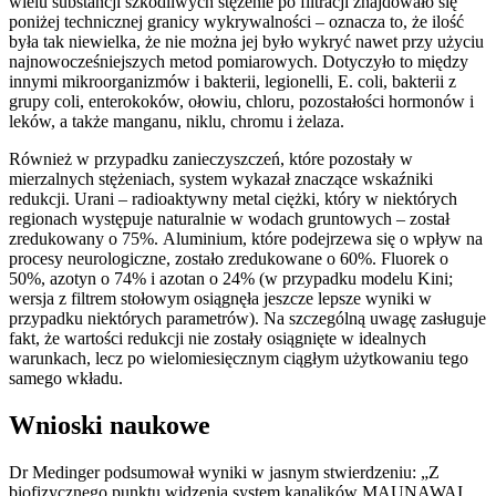
wielu substancji szkodliwych stężenie po filtracji znajdowało się
poniżej technicznej granicy wykrywalności – oznacza to, że ilość
była tak niewielka, że nie można jej było wykryć nawet przy użyciu
najnowocześniejszych metod pomiarowych. Dotyczyło to między
innymi mikroorganizmów i bakterii, legionelli, E. coli, bakterii z
grupy coli, enterokoków, ołowiu, chloru, pozostałości hormonów i
leków, a także manganu, niklu, chromu i żelaza.
Również w przypadku zanieczyszczeń, które pozostały w
mierzalnych stężeniach, system wykazał znaczące wskaźniki
redukcji. Urani – radioaktywny metal ciężki, który w niektórych
regionach występuje naturalnie w wodach gruntowych – został
zredukowany o 75%. Aluminium, które podejrzewa się o wpływ na
procesy neurologiczne, zostało zredukowane o 60%. Fluorek o
50%, azotyn o 74% i azotan o 24% (w przypadku modelu Kini;
wersja z filtrem stołowym osiągnęła jeszcze lepsze wyniki w
przypadku niektórych parametrów). Na szczególną uwagę zasługuje
fakt, że wartości redukcji nie zostały osiągnięte w idealnych
warunkach, lecz po wielomiesięcznym ciągłym użytkowaniu tego
samego wkładu.
Wnioski naukowe
Dr Medinger podsumował wyniki w jasnym stwierdzeniu: „Z
biofizycznego punktu widzenia system kanalików MAUNAWAI