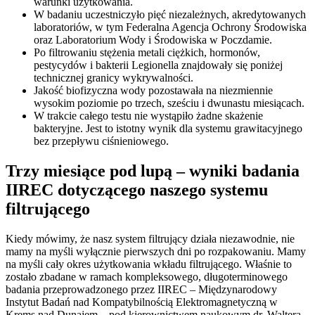
warunki użytkowania.
W badaniu uczestniczyło pięć niezależnych, akredytowanych
laboratoriów, w tym Federalna Agencja Ochrony Środowiska
oraz Laboratorium Wody i Środowiska w Poczdamie.
Po filtrowaniu stężenia metali ciężkich, hormonów,
pestycydów i bakterii Legionella znajdowały się poniżej
technicznej granicy wykrywalności.
Jakość biofizyczna wody pozostawała na niezmiennie
wysokim poziomie po trzech, sześciu i dwunastu miesiącach.
W trakcie całego testu nie wystąpiło żadne skażenie
bakteryjne. Jest to istotny wynik dla systemu grawitacyjnego
bez przepływu ciśnieniowego.
Trzy miesiące pod lupą – wyniki badania
IIREC dotyczącego naszego systemu
filtrującego
Kiedy mówimy, że nasz system filtrujący działa niezawodnie, nie
mamy na myśli wyłącznie pierwszych dni po rozpakowaniu. Mamy
na myśli cały okres użytkowania wkładu filtrującego. Właśnie to
zostało zbadane w ramach kompleksowego, długoterminowego
badania przeprowadzonego przez IIREC – Międzynarodowy
Instytut Badań nad Kompatybilnością Elektromagnetyczną w
Krems nad Dunajem – pod kierownictwem naukowym dr. Waltera