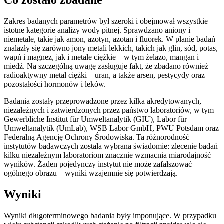
Co zostało zbadane
Zakres badanych parametrów był szeroki i obejmował wszystkie
istotne kategorie analizy wody pitnej. Sprawdzano aniony i
niemetale, takie jak amon, azotyn, azotan i fluorek. W planie badań
znalazły się zarówno jony metali lekkich, takich jak glin, sód, potas,
wapń i magnez, jak i metale ciężkie – w tym żelazo, mangan i
miedź. Na szczególną uwagę zasługuje fakt, że zbadano również
radioaktywny metal ciężki – uran, a także arsen, pestycydy oraz
pozostałości hormonów i leków.
Badania zostały przeprowadzone przez kilka akredytowanych,
niezależnych i zatwierdzonych przez państwo laboratoriów, w tym
Gewerbliche Institut für Umweltanalytik (GIU), Labor für
Umweltanalytik (UmLab), WSB Labor GmbH, PWU Potsdam oraz
Federalną Agencję Ochrony Środowiska. Ta różnorodność
instytutów badawczych została wybrana świadomie: zlecenie badań
kilku niezależnym laboratoriom znacznie wzmacnia miarodajność
wyników. Żaden pojedynczy instytut nie może zafałszować
ogólnego obrazu – wyniki wzajemnie się potwierdzają.
Wyniki
Wyniki długoterminowego badania były imponujące. W przypadku