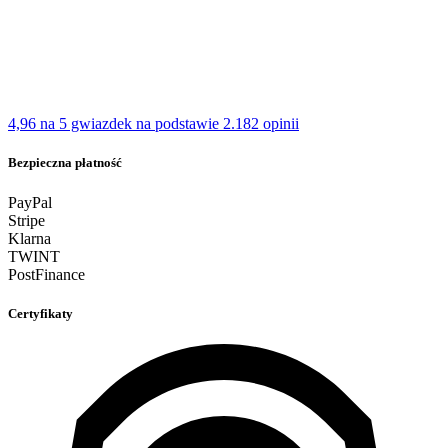
4,96 na 5 gwiazdek
na podstawie 2.182 opinii
Bezpieczna płatność
PayPal
Stripe
Klarna
TWINT
PostFinance
Certyfikaty