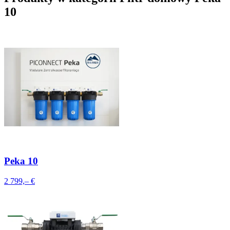
10
Peka 10
2 799,– €