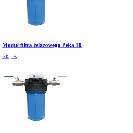
Moduł filtra żelazowego Peka 10
635,– €