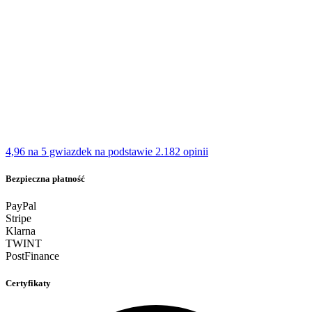
4,96 na 5 gwiazdek
na podstawie 2.182 opinii
Bezpieczna płatność
PayPal
Stripe
Klarna
TWINT
PostFinance
Certyfikaty