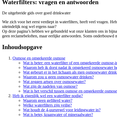
Waterfilters: vragen en antwoorden
De uitgebreide gids over goed drinkwater
Wie zich voor het eerst verdiept in waterfilters, heeft veel vragen. H
uiteindelijk nog wel ergens naar?
Op deze pagina’s hebben we gebundeld wat onze klanten ons in bijna
geen reclamebeloften, maar eerlijke antwoorden. Soms onderbouwd met
Inhoudsopgave
Osmose en omgekeerde osmose
Wat is beter: een waterfilter of een omgekeerde osmose-in
Waarom heb ik dorst nadat ik omgekeerd osmosewater h
Wat gebeurt er in het lichaam als men osmosewater drink
Waarom zou u geen osmosewater drinken?
Wat zeggen artsen over osmosewater?
Wat zijn de nadelen van osmose?
Wat is het verschil tussen osmose en omgekeerde osmos
Heb ik eigenlijk wel een waterfilter nodig?
Waarom geen gefilterd water?
Welke waterfilters zijn veilig?
Wat houdt de 4-uursregel voor leidingwater in?
Wat is beter, kraanwater of mineraalwater?