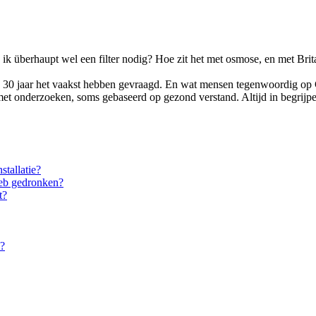
eb ik überhaupt wel een filter nodig? Hoe zit het met osmose, en met Bri
 30 jaar het vaakst hebben gevraagd. En wat mensen tegenwoordig op G
 onderzoeken, soms gebaseerd op gezond verstand. Altijd in begrijpeli
stallatie?
eb gedronken?
t?
e?