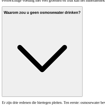
evenwichtige voeding met veel groenten en fruit kan het mineralente
Waarom zou u geen osmosewater drinken?
Er zijn drie redenen die hiertegen pleiten. Ten eerste: osmosewater