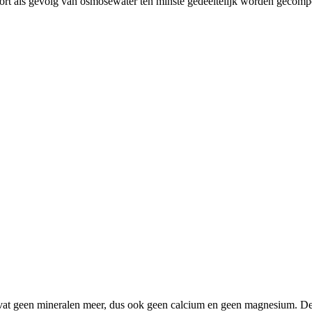
kort als gevolg van osmosewater ten minste gedeeltelijk worden gecomp
 bevat geen mineralen meer, dus ook geen calcium en geen magnesium. De