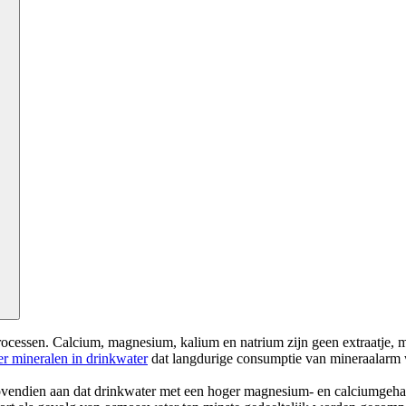
gsprocessen. Calcium, magnesium, kalium en natrium zijn geen extraatj
er mineralen in drinkwater
dat langdurige consumptie van mineraalarm w
endien aan dat drinkwater met een hoger magnesium- en calciumgehalte