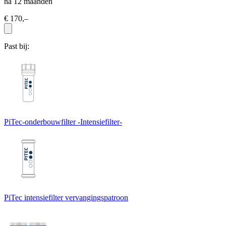
na 12 maanden
€ 170,–
Past bij:
PiTec-onderbouwfilter -Intensiefilter-
PiTec intensiefilter vervangingspatroon