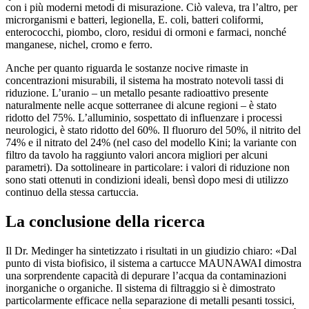
con i più moderni metodi di misurazione. Ciò valeva, tra l’altro, per
microrganismi e batteri, legionella, E. coli, batteri coliformi,
enterococchi, piombo, cloro, residui di ormoni e farmaci, nonché
manganese, nichel, cromo e ferro.
Anche per quanto riguarda le sostanze nocive rimaste in
concentrazioni misurabili, il sistema ha mostrato notevoli tassi di
riduzione. L’uranio – un metallo pesante radioattivo presente
naturalmente nelle acque sotterranee di alcune regioni – è stato
ridotto del 75%. L’alluminio, sospettato di influenzare i processi
neurologici, è stato ridotto del 60%. Il fluoruro del 50%, il nitrito del
74% e il nitrato del 24% (nel caso del modello Kini; la variante con
filtro da tavolo ha raggiunto valori ancora migliori per alcuni
parametri). Da sottolineare in particolare: i valori di riduzione non
sono stati ottenuti in condizioni ideali, bensì dopo mesi di utilizzo
continuo della stessa cartuccia.
La conclusione della ricerca
Il Dr. Medinger ha sintetizzato i risultati in un giudizio chiaro: «Dal
punto di vista biofisico, il sistema a cartucce MAUNAWAI dimostra
una sorprendente capacità di depurare l’acqua da contaminazioni
inorganiche o organiche. Il sistema di filtraggio si è dimostrato
particolarmente efficace nella separazione di metalli pesanti tossici,