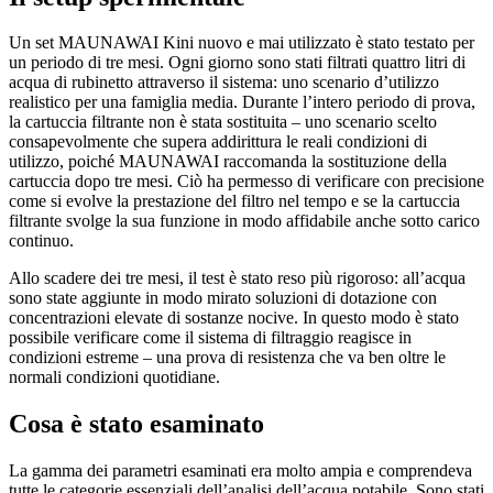
Un set MAUNAWAI Kini nuovo e mai utilizzato è stato testato per
un periodo di tre mesi. Ogni giorno sono stati filtrati quattro litri di
acqua di rubinetto attraverso il sistema: uno scenario d’utilizzo
realistico per una famiglia media. Durante l’intero periodo di prova,
la cartuccia filtrante non è stata sostituita – uno scenario scelto
consapevolmente che supera addirittura le reali condizioni di
utilizzo, poiché MAUNAWAI raccomanda la sostituzione della
cartuccia dopo tre mesi. Ciò ha permesso di verificare con precisione
come si evolve la prestazione del filtro nel tempo e se la cartuccia
filtrante svolge la sua funzione in modo affidabile anche sotto carico
continuo.
Allo scadere dei tre mesi, il test è stato reso più rigoroso: all’acqua
sono state aggiunte in modo mirato soluzioni di dotazione con
concentrazioni elevate di sostanze nocive. In questo modo è stato
possibile verificare come il sistema di filtraggio reagisce in
condizioni estreme – una prova di resistenza che va ben oltre le
normali condizioni quotidiane.
Cosa è stato esaminato
La gamma dei parametri esaminati era molto ampia e comprendeva
tutte le categorie essenziali dell’analisi dell’acqua potabile. Sono stati