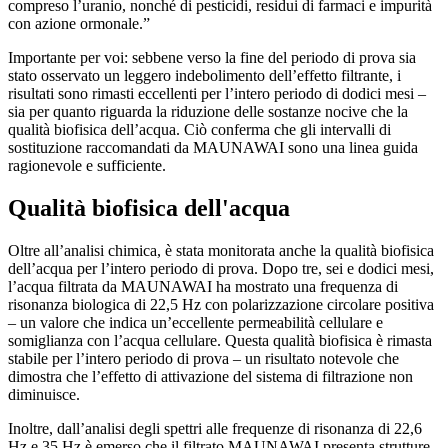
compreso l’uranio, nonché di pesticidi, residui di farmaci e impurità
con azione ormonale.”
Importante per voi: sebbene verso la fine del periodo di prova sia
stato osservato un leggero indebolimento dell’effetto filtrante, i
risultati sono rimasti eccellenti per l’intero periodo di dodici mesi –
sia per quanto riguarda la riduzione delle sostanze nocive che la
qualità biofisica dell’acqua. Ciò conferma che gli intervalli di
sostituzione raccomandati da MAUNAWAI sono una linea guida
ragionevole e sufficiente.
Qualità biofisica dell'acqua
Oltre all’analisi chimica, è stata monitorata anche la qualità biofisica
dell’acqua per l’intero periodo di prova. Dopo tre, sei e dodici mesi,
l’acqua filtrata da MAUNAWAI ha mostrato una frequenza di
risonanza biologica di 22,5 Hz con polarizzazione circolare positiva
– un valore che indica un’eccellente permeabilità cellulare e
somiglianza con l’acqua cellulare. Questa qualità biofisica è rimasta
stabile per l’intero periodo di prova – un risultato notevole che
dimostra che l’effetto di attivazione del sistema di filtrazione non
diminuisce.
Inoltre, dall’analisi degli spettri alle frequenze di risonanza di 22,6
Hz e 35 Hz è emerso che il filtrato MAUNAWAI presenta strutture