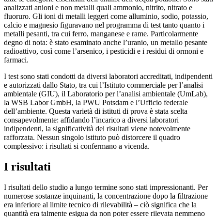
analizzati anioni e non metalli quali ammonio, nitrito, nitrato e
fluoruro. Gli ioni di metalli leggeri come alluminio, sodio, potassio,
calcio e magnesio figuravano nel programma di test tanto quanto i
metalli pesanti, tra cui ferro, manganese e rame. Particolarmente
degno di nota: è stato esaminato anche l’uranio, un metallo pesante
radioattivo, così come l’arsenico, i pesticidi e i residui di ormoni e
farmaci.
I test sono stati condotti da diversi laboratori accreditati, indipendenti
e autorizzati dallo Stato, tra cui l’Istituto commerciale per l’analisi
ambientale (GIU), il Laboratorio per l’analisi ambientale (UmLab),
la WSB Labor GmbH, la PWU Potsdam e l’Ufficio federale
dell’ambiente. Questa varietà di istituti di prova è stata scelta
consapevolmente: affidando l’incarico a diversi laboratori
indipendenti, la significatività dei risultati viene notevolmente
rafforzata. Nessun singolo istituto può distorcere il quadro
complessivo: i risultati si confermano a vicenda.
I risultati
I risultati dello studio a lungo termine sono stati impressionanti. Per
numerose sostanze inquinanti, la concentrazione dopo la filtrazione
era inferiore al limite tecnico di rilevabilità – ciò significa che la
quantità era talmente esigua da non poter essere rilevata nemmeno