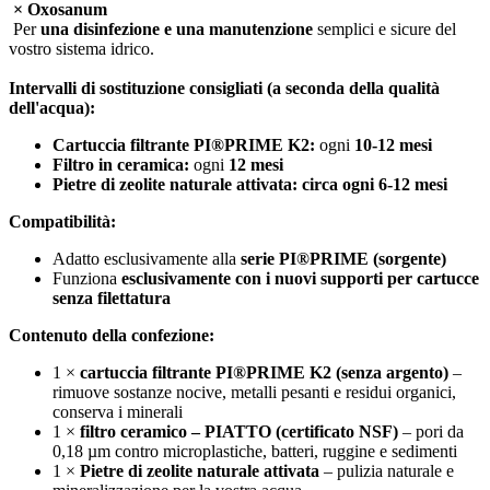
× Oxosanum
Per
una disinfezione e una manutenzione
semplici e sicure del
vostro sistema idrico.
Intervalli di sostituzione consigliati (a seconda della qualità
dell'acqua):
Cartuccia filtrante PI®PRIME K2:
ogni
10-12 mesi
Filtro in ceramica:
ogni
12 mesi
Pietre di zeolite naturale attivata: circa ogni 6-12 mesi
Compatibilità:
Adatto esclusivamente alla
serie PI®PRIME (sorgente)
Funziona
esclusivamente con i nuovi supporti per cartucce
senza filettatura
Contenuto della confezione:
1 ×
cartuccia filtrante PI®PRIME K2 (senza argento)
–
rimuove sostanze nocive, metalli pesanti e residui organici,
conserva i minerali
1 ×
filtro ceramico – PIATTO (certificato NSF)
– pori da
0,18 µm contro microplastiche, batteri, ruggine e sedimenti
1 ×
Pietre di zeolite naturale attivata
– pulizia naturale e