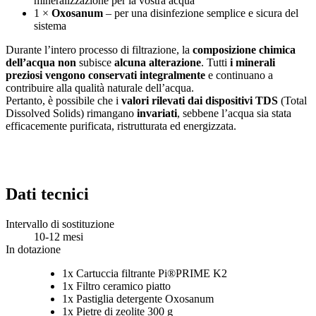
mineralizzazione per la vostra acqua
1 ×
Oxosanum
– per una disinfezione semplice e sicura del
sistema
Durante l’intero processo di filtrazione, la
composizione chimica
dell’acqua non
subisce
alcuna alterazione
. Tutti
i minerali
preziosi vengono conservati integralmente
e continuano a
contribuire alla qualità naturale dell’acqua.
Pertanto, è possibile che i
valori rilevati dai dispositivi TDS
(Total
Dissolved Solids) rimangano
invariati
, sebbene l’acqua sia stata
efficacemente purificata, ristrutturata ed energizzata.
Dati tecnici
Intervallo di sostituzione
10-12 mesi
In dotazione
1x Cartuccia filtrante Pi®PRIME K2
1x Filtro ceramico piatto
1x Pastiglia detergente Oxosanum
1x Pietre di zeolite 300 g