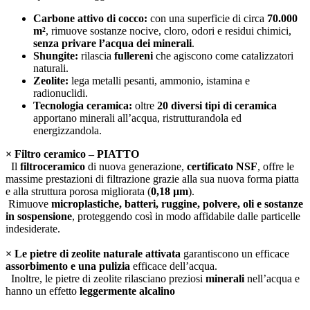
Carbone attivo di cocco:
con una superficie di circa
70.000
m²
, rimuove sostanze nocive, cloro, odori e residui chimici,
senza privare l’acqua dei minerali
.
Shungite:
rilascia
fullereni
che agiscono come catalizzatori
naturali.
Zeolite:
lega metalli pesanti, ammonio, istamina e
radionuclidi.
Tecnologia ceramica:
oltre
20 diversi tipi di ceramica
apportano minerali all’acqua, ristrutturandola ed
energizzandola.
× Filtro ceramico – PIATTO
Il
filtro
ceramico
di nuova generazione,
certificato NSF
, offre le
massime prestazioni di filtrazione grazie alla sua nuova forma piatta
e alla struttura porosa migliorata (
0,18 µm
).
Rimuove
microplastiche, batteri, ruggine, polvere, oli e sostanze
in sospensione
, proteggendo così in modo affidabile dalle particelle
indesiderate.
× Le pietre di zeolite naturale attivata
garantiscono un efficace
assorbimento e una pulizia
efficace dell’acqua.
Inoltre, le pietre di zeolite rilasciano preziosi
minerali
nell’acqua e
hanno un effetto
leggermente alcalino