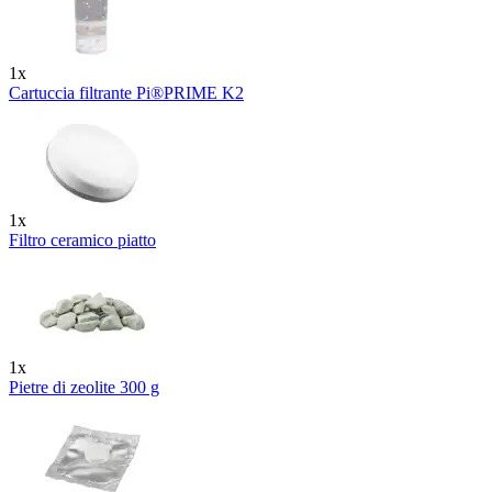
1x
Cartuccia filtrante Pi®PRIME K2
1x
Filtro ceramico piatto
1x
Pietre di zeolite 300 g