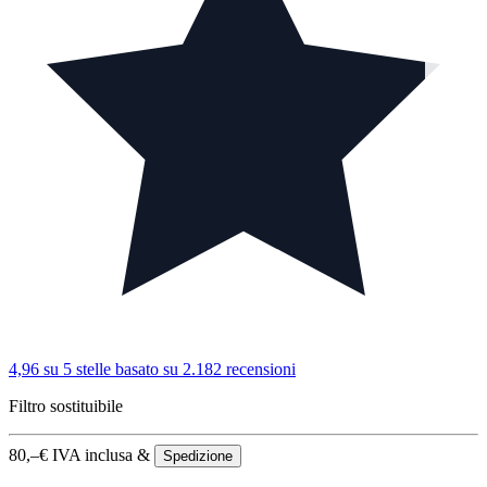
4,96 su 5 stelle
basato su 2.182 recensioni
Filtro sostituibile
80,–
€
IVA inclusa &
Spedizione