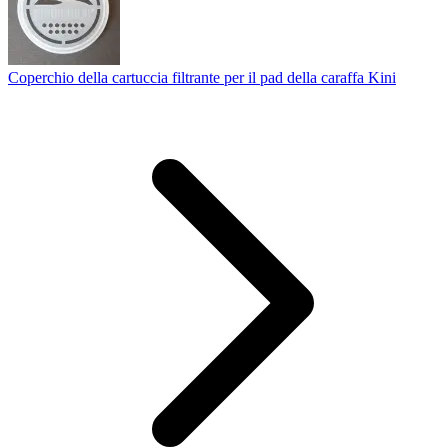
Coperchio della cartuccia filtrante per il pad della caraffa Kini