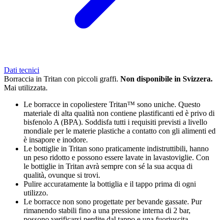
Dati tecnici
Borraccia in Tritan con piccoli graffi.
Non disponibile in Svizzera.
Mai utilizzata.
Le borracce in copoliestere Tritan™ sono uniche. Questo
materiale di alta qualità non contiene plastificanti ed è privo di
bisfenolo A (BPA). Soddisfa tutti i requisiti previsti a livello
mondiale per le materie plastiche a contatto con gli alimenti ed
è insapore e inodore.
Le bottiglie in Tritan sono praticamente indistruttibili, hanno
un peso ridotto e possono essere lavate in lavastoviglie. Con
le bottiglie in Tritan avrà sempre con sé la sua acqua di
qualità, ovunque si trovi.
Pulire accuratamente la bottiglia e il tappo prima di ogni
utilizzo.
Le borracce non sono progettate per bevande gassate. Pur
rimanendo stabili fino a una pressione interna di 2 bar,
possono verificarsi perdite dal tappo e una fuoriuscita