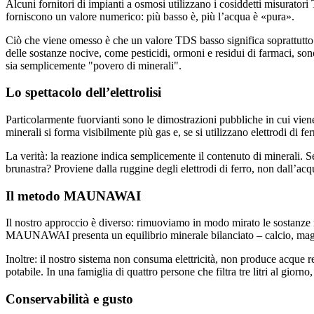
Alcuni fornitori di impianti a osmosi utilizzano i cosiddetti misuratori
forniscono un valore numerico: più basso è, più l’acqua è «pura».
Ciò che viene omesso è che un valore TDS basso significa soprattutto c
delle sostanze nocive, come pesticidi, ormoni e residui di farmaci, s
sia semplicemente "povero di minerali".
Lo spettacolo dell’elettrolisi
Particolarmente fuorvianti sono le dimostrazioni pubbliche in cui viene 
minerali si forma visibilmente più gas e, se si utilizzano elettrodi di
La verità: la reazione indica semplicemente il contenuto di minerali. Se
brunastra? Proviene dalla ruggine degli elettrodi di ferro, non dall’acqu
Il metodo MAUNAWAI
Il nostro approccio è diverso: rimuoviamo in modo mirato le sostanze n
MAUNAWAI presenta un equilibrio minerale bilanciato – calcio, magnes
Inoltre: il nostro sistema non consuma elettricità, non produce acque r
potabile. In una famiglia di quattro persone che filtra tre litri al giorno,
Conservabilità e gusto