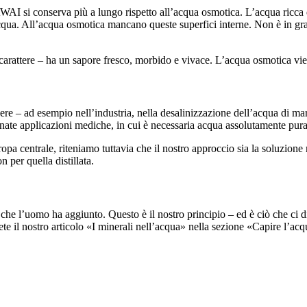
I si conserva più a lungo rispetto all’acqua osmotica. L’acqua ricca di 
acqua. All’acqua osmotica mancano queste superfici interne. Non è in gr
attere – ha un sapore fresco, morbido e vivace. L’acqua osmotica viene
ere – ad esempio nell’industria, nella desalinizzazione dell’acqua di ma
nate applicazioni mediche, in cui è necessaria acqua assolutamente pura, 
opa centrale, riteniamo tuttavia che il nostro approccio sia la soluzione
 per quella distillata.
he l’uomo ha aggiunto. Questo è il nostro principio – ed è ciò che ci d
ete il nostro articolo «I minerali nell’acqua» nella sezione «Capire l’acq