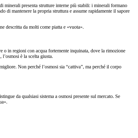
minerali presenta strutture interne più stabili: i minerali formano
ado di mantenere la propria struttura e assume rapidamente il sapore
 descritta da molti come piatta e «vuota».
re o in regioni con acqua fortemente inquinata, dove la rimozione
l’osmosi è la scelta giusta.
 migliore. Non perché l’osmosi sia “cattiva”, ma perché il corpo
istingue da qualsiasi sistema a osmosi presente sul mercato. Se
ua».