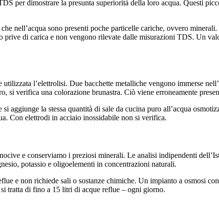
 TDS per dimostrare la presunta superiorità della loro acqua. Questi picco
he nell’acqua sono presenti poche particelle cariche, ovvero minerali. 
ono prive di carica e non vengono rilevate dalle misurazioni TDS. Un va
utilizzata l’elettrolisi. Due bacchette metalliche vengono immerse nell’a
 ferro, si verifica una colorazione brunastra. Ciò viene erroneamente pres
 si aggiunge la stessa quantità di sale da cucina puro all’acqua osmotizz
a. Con elettrodi in acciaio inossidabile non si verifica.
ocive e conserviamo i preziosi minerali. Le analisi indipendenti dell’Is
io, potassio e oligoelementi in concentrazioni naturali.
eflue e non richiede sali o sostanze chimiche. Un impianto a osmosi consu
 si tratta di fino a 15 litri di acque reflue – ogni giorno.