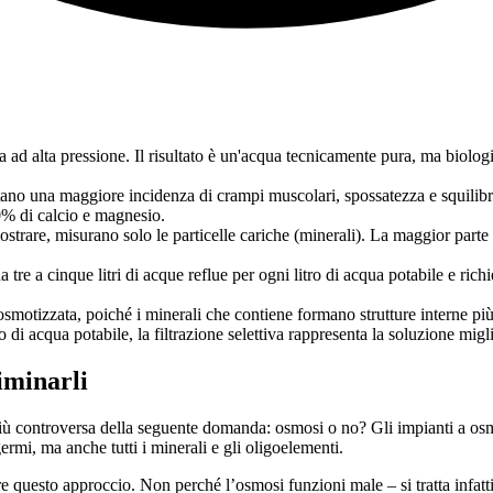
a ad alta pressione. Il risultato è un'acqua tecnicamente pura, ma bi
o una maggiore incidenza di crampi muscolari, spossatezza e squilibri 
0% di calcio e magnesio.
strare, misurano solo le particelle cariche (minerali). La maggior parte 
a tre a cinque litri di acque reflue per ogni litro di acqua potabile
zzata, poiché i minerali che contiene formano strutture interne più stab
 di acqua potabile, la filtrazione selettiva rappresenta la soluzione migl
iminarli
iù controversa della seguente domanda: osmosi o no? Gli impianti a osmosi
mi, ma anche tutti i minerali e gli oligoelementi.
to approccio. Non perché l’osmosi funzioni male – si tratta infatti 