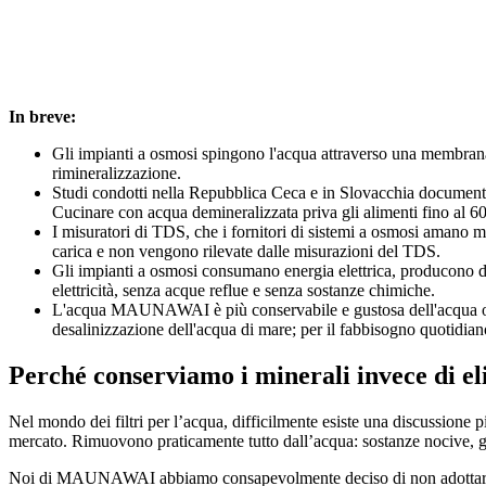
In breve:
Gli impianti a osmosi spingono l'acqua attraverso una membran
rimineralizzazione.
Studi condotti nella Repubblica Ceca e in Slovacchia documentan
Cucinare con acqua demineralizzata priva gli alimenti fino al 6
I misuratori di TDS, che i fornitori di sistemi a osmosi amano mo
carica e non vengono rilevate dalle misurazioni del TDS.
Gli impianti a osmosi consumano energia elettrica, producono d
elettricità, senza acque reflue e senza sostanze chimiche.
L'acqua MAUNAWAI è più conservabile e gustosa dell'acqua osmoti
desalinizzazione dell'acqua di mare; per il fabbisogno quotidiano
Perché conserviamo i minerali invece di el
Nel mondo dei filtri per l’acqua, difficilmente esiste una discussione p
mercato. Rimuovono praticamente tutto dall’acqua: sostanze nocive, ger
Noi di MAUNAWAI abbiamo consapevolmente deciso di non adottare ques