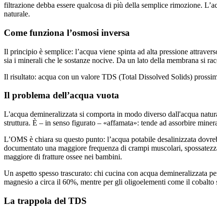
filtrazione debba essere qualcosa di più della semplice rimozione. L’a
naturale.
Come funziona l’osmosi inversa
Il principio è semplice: l’acqua viene spinta ad alta pressione attrav
sia i minerali che le sostanze nocive. Da un lato della membrana si rac
Il risultato: acqua con un valore TDS (Total Dissolved Solids) prossim
Il problema dell’acqua vuota
L'acqua demineralizzata si comporta in modo diverso dall'acqua natural
struttura. È – in senso figurato – «affamata»: tende ad assorbire minera
L’OMS è chiara su questo punto: l’acqua potabile desalinizzata dovreb
documentato una maggiore frequenza di crampi muscolari, spossatezza e
maggiore di fratture ossee nei bambini.
Un aspetto spesso trascurato: chi cucina con acqua demineralizzata perd
magnesio a circa il 60%, mentre per gli oligoelementi come il cobalto 
La trappola del TDS