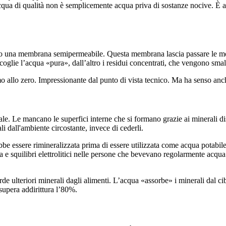
cqua di qualità non è semplicemente acqua priva di sostanze nocive. È ac
erso una membrana semipermeabile. Questa membrana lascia passare le mol
coglie l’acqua «pura», dall’altro i residui concentrati, che vengono smal
o allo zero. Impressionante dal punto di vista tecnico. Ma ha senso anc
e. Le mancano le superfici interne che si formano grazie ai minerali di
li dall'ambiente circostante, invece di cederli.
be essere rimineralizzata prima di essere utilizzata come acqua potabil
 squilibri elettrolitici nelle persone che bevevano regolarmente acqua 
e ulteriori minerali dagli alimenti. L’acqua «assorbe» i minerali dal cibo
supera addirittura l’80%.