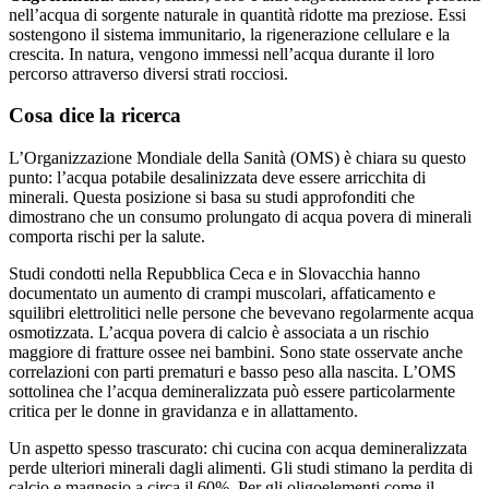
nell’acqua di sorgente naturale in quantità ridotte ma preziose. Essi
sostengono il sistema immunitario, la rigenerazione cellulare e la
crescita. In natura, vengono immessi nell’acqua durante il loro
percorso attraverso diversi strati rocciosi.
Cosa dice la ricerca
L’Organizzazione Mondiale della Sanità (OMS) è chiara su questo
punto: l’acqua potabile desalinizzata deve essere arricchita di
minerali. Questa posizione si basa su studi approfonditi che
dimostrano che un consumo prolungato di acqua povera di minerali
comporta rischi per la salute.
Studi condotti nella Repubblica Ceca e in Slovacchia hanno
documentato un aumento di crampi muscolari, affaticamento e
squilibri elettrolitici nelle persone che bevevano regolarmente acqua
osmotizzata. L’acqua povera di calcio è associata a un rischio
maggiore di fratture ossee nei bambini. Sono state osservate anche
correlazioni con parti prematuri e basso peso alla nascita. L’OMS
sottolinea che l’acqua demineralizzata può essere particolarmente
critica per le donne in gravidanza e in allattamento.
Un aspetto spesso trascurato: chi cucina con acqua demineralizzata
perde ulteriori minerali dagli alimenti. Gli studi stimano la perdita di
calcio e magnesio a circa il 60%. Per gli oligoelementi come il