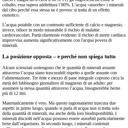
cobalto, essa supera addirittura l’80%. L’acqua «assorbe» i minerali
dal cibo perché essa stessa ne è povera: si tratta di un effetto
osmotico.
L'acqua potabile con un contenuto sufficiente di calcio e magnesio,
invece, riduce in modo misurabile il rischio di malattie
cardiovascolari. Particolarmente evidente: il rischio di morte cardiaca
improvvisa aumenta significativamente con l'acqua povera di
minerali.
La posizione opposta – e perché non spiega tutto
Alcuni scienziati sostengono che le quantità di minerali assunte
attraverso l’acqua siano trascurabili rispetto a quelle assunte con
l’alimentazione. Tre fette e mezzo di pane integrale coprono circa la
metà del fabbisogno giornaliero di magnesio di un adulto: per
assumere la stessa quantità attraverso l’acqua, bisognerebbe berne
più di 12 litri.
Matematicamente è vero. Ma questo ragionamento trascura due
aspetti: in primo luogo, quando si parla di acqua non si tratta solo
della quantità di minerali, ma anche della loro biodisponibilità. I
minerali disciolti nell’acqua possono essere assorbiti particolarmente
bene dall’organismo. In secondo luogo, i minerali contenuti