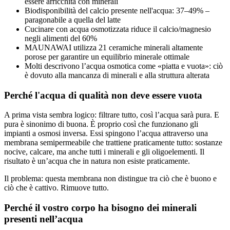
essere arricchita con minerali
Biodisponibilità del calcio presente nell'acqua: 37–49% –
paragonabile a quella del latte
Cucinare con acqua osmotizzata riduce il calcio/magnesio
negli alimenti del 60%
MAUNAWAI utilizza 21 ceramiche minerali altamente
porose per garantire un equilibrio minerale ottimale
Molti descrivono l’acqua osmotica come «piatta e vuota»: ciò
è dovuto alla mancanza di minerali e alla struttura alterata
Perché l'acqua di qualità non deve essere vuota
A prima vista sembra logico: filtrare tutto, così l’acqua sarà pura. E
pura è sinonimo di buona. È proprio così che funzionano gli
impianti a osmosi inversa. Essi spingono l’acqua attraverso una
membrana semipermeabile che trattiene praticamente tutto: sostanze
nocive, calcare, ma anche tutti i minerali e gli oligoelementi. Il
risultato è un’acqua che in natura non esiste praticamente.
Il problema: questa membrana non distingue tra ciò che è buono e
ciò che è cattivo. Rimuove tutto.
Perché il vostro corpo ha bisogno dei minerali
presenti nell’acqua