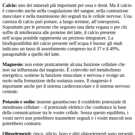
Calcio:
uno dei minerali più importanti per ossa e denti. Ma il calcio
è coinvolto anche nella coagulazione del sangue, nella contrazione
muscolare e nella trasmissione dei segnali tra le cellule nervose. Una
carenza di calcio può portare, a lungo termine, all’osteoporosi.
Soprattutto per le persone che seguono una dieta vegana o per chi
soffre di intolleranza alle proteine del latte, il calcio presente
nell’acqua potabile rappresenta un prezioso integratore. La
biodisponibilità del calcio presente nell’acqua è buona: gli studi
indicano un tasso di assorbimento compreso tra il 37 e il 49%,
paragonabile a quello del latte.
Magnesio:
non esiste praticamente alcuna funzione cellulare che
non sia influenzata dal magnesio. È coinvolto nel metabolismo
energetico, sostiene la funzione muscolare e nervosa e svolge un
ruolo nella formazione della sostanza ossea. Il magnesio è
importante anche per il sistema cardiovascolare e il sistema nervoso
centrale.
Potassio e sodio:
insieme garantiscono il cosiddetto potenziale di
membrana cellulare – il potenziale elettrico che costituisce la base
della comunicazione tra le vostre cellule. Senza questo equilibrio, i
vostri nervi non potrebbero trasmettere segnali e i vostri muscoli non
potrebbero contrarsi.
Oligoelementi:
zinco, silicio, boro e altri oligoelementi sono presenti