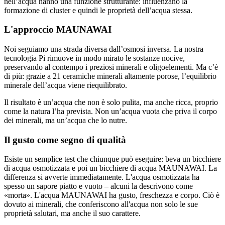
nell’acqua hanno una funzione strutturante: influenzano la
formazione di cluster e quindi le proprietà dell’acqua stessa.
L'approccio MAUNAWAI
Noi seguiamo una strada diversa dall’osmosi inversa. La nostra
tecnologia Pi rimuove in modo mirato le sostanze nocive,
preservando al contempo i preziosi minerali e oligoelementi. Ma c’è
di più: grazie a 21 ceramiche minerali altamente porose, l’equilibrio
minerale dell’acqua viene riequilibrato.
Il risultato è un’acqua che non è solo pulita, ma anche ricca, proprio
come la natura l’ha prevista. Non un’acqua vuota che priva il corpo
dei minerali, ma un’acqua che lo nutre.
Il gusto come segno di qualità
Esiste un semplice test che chiunque può eseguire: beva un bicchiere
di acqua osmotizzata e poi un bicchiere di acqua MAUNAWAI. La
differenza si avverte immediatamente. L'acqua osmotizzata ha
spesso un sapore piatto e vuoto – alcuni la descrivono come
«morta». L'acqua MAUNAWAI ha gusto, freschezza e corpo. Ciò è
dovuto ai minerali, che conferiscono all'acqua non solo le sue
proprietà salutari, ma anche il suo carattere.