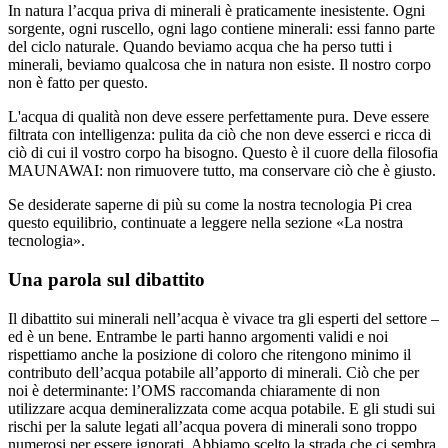
In natura l’acqua priva di minerali è praticamente inesistente. Ogni
sorgente, ogni ruscello, ogni lago contiene minerali: essi fanno parte
del ciclo naturale. Quando beviamo acqua che ha perso tutti i
minerali, beviamo qualcosa che in natura non esiste. Il nostro corpo
non è fatto per questo.
L'acqua di qualità non deve essere perfettamente pura. Deve essere
filtrata con intelligenza: pulita da ciò che non deve esserci e ricca di
ciò di cui il vostro corpo ha bisogno. Questo è il cuore della filosofia
MAUNAWAI: non rimuovere tutto, ma conservare ciò che è giusto.
Se desiderate saperne di più su come la nostra tecnologia Pi crea
questo equilibrio, continuate a leggere nella sezione «La nostra
tecnologia».
Una parola sul dibattito
Il dibattito sui minerali nell’acqua è vivace tra gli esperti del settore –
ed è un bene. Entrambe le parti hanno argomenti validi e noi
rispettiamo anche la posizione di coloro che ritengono minimo il
contributo dell’acqua potabile all’apporto di minerali. Ciò che per
noi è determinante: l’OMS raccomanda chiaramente di non
utilizzare acqua demineralizzata come acqua potabile. E gli studi sui
rischi per la salute legati all’acqua povera di minerali sono troppo
numerosi per essere ignorati. Abbiamo scelto la strada che ci sembra