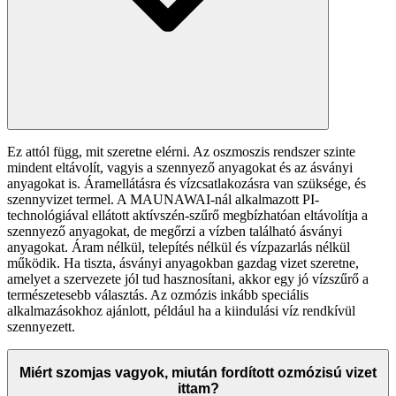
Ez attól függ, mit szeretne elérni. Az oszmoszis rendszer szinte
mindent eltávolít, vagyis a szennyező anyagokat és az ásványi
anyagokat is. Áramellátásra és vízcsatlakozásra van szüksége, és
szennyvizet termel. A MAUNAWAI-nál alkalmazott PI-
technológiával ellátott aktívszén-szűrő megbízhatóan eltávolítja a
szennyező anyagokat, de megőrzi a vízben található ásványi
anyagokat. Áram nélkül, telepítés nélkül és vízpazarlás nélkül
működik. Ha tiszta, ásványi anyagokban gazdag vizet szeretne,
amelyet a szervezete jól tud hasznosítani, akkor egy jó vízszűrő a
természetesebb választás. Az ozmózis inkább speciális
alkalmazásokhoz ajánlott, például ha a kiindulási víz rendkívül
szennyezett.
Miért szomjas vagyok, miután fordított ozmózisú vizet
ittam?