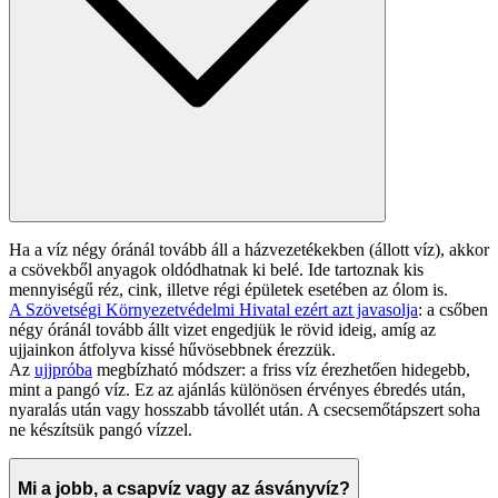
Ha a víz négy óránál tovább áll a házvezetékekben (állott víz), akkor
a csövekből anyagok oldódhatnak ki belé. Ide tartoznak kis
mennyiségű réz, cink, illetve régi épületek esetében az ólom is.
A Szövetségi Környezetvédelmi Hivatal ezért azt javasolja
: a csőben
négy óránál tovább állt vizet engedjük le rövid ideig, amíg az
ujjainkon átfolyva kissé hűvösebbnek érezzük.
Az
ujjpróba
megbízható módszer: a friss víz érezhetően hidegebb,
mint a pangó víz. Ez az ajánlás különösen érvényes ébredés után,
nyaralás után vagy hosszabb távollét után. A csecsemőtápszert soha
ne készítsük pangó vízzel.
Mi a jobb, a csapvíz vagy az ásványvíz?