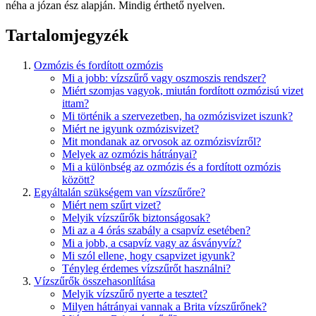
néha a józan ész alapján. Mindig érthető nyelven.
Tartalomjegyzék
Ozmózis és fordított ozmózis
Mi a jobb: vízszűrő vagy oszmoszis rendszer?
Miért szomjas vagyok, miután fordított ozmózisú vizet
ittam?
Mi történik a szervezetben, ha ozmózisvizet iszunk?
Miért ne igyunk ozmózisvizet?
Mit mondanak az orvosok az ozmózisvízről?
Melyek az ozmózis hátrányai?
Mi a különbség az ozmózis és a fordított ozmózis
között?
Egyáltalán szükségem van vízszűrőre?
Miért nem szűrt vizet?
Melyik vízszűrők biztonságosak?
Mi az a 4 órás szabály a csapvíz esetében?
Mi a jobb, a csapvíz vagy az ásványvíz?
Mi szól ellene, hogy csapvizet igyunk?
Tényleg érdemes vízszűrőt használni?
Vízszűrők összehasonlítása
Melyik vízszűrő nyerte a tesztet?
Milyen hátrányai vannak a Brita vízszűrőnek?