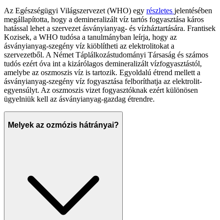
Az Egészségügyi Világszervezet (WHO) egy
részletes
jelentésében
megállapította, hogy a demineralizált víz tartós fogyasztása káros
hatással lehet a szervezet ásványianyag- és vízháztartására. Frantisek
Kozisek, a WHO tudósa a tanulmányban leírja, hogy az
ásványianyag-szegény víz kiöblítheti az elektrolitokat a
szervezetből. A Német Táplálkozástudományi Társaság és számos
tudós ezért óva int a kizárólagos demineralizált vízfogyasztástól,
amelybe az oszmoszis víz is tartozik. Egyoldalú étrend mellett a
ásványianyag-szegény víz fogyasztása felboríthatja az elektrolit-
egyensúlyt. Az oszmoszis vizet fogyasztóknak ezért különösen
ügyelniük kell az ásványianyag-gazdag étrendre.
Melyek az ozmózis hátrányai?