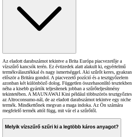
Az eladott darabszámot tekintve a Brita Európa piacvezetője a
vízszűrő kancsók terén. Ez évtizedek alatt alakult ki, egyértelmű
termékválasztékkal és nagy ismertséggel. Aki szűrőt keres, gyakran
először a Britára gondol. A piacvezető pozíció és a tesztgyőzelem
azonban két különböző dolog. Független összehasonlító tesztekben
néha a kisebb gyártók teljesítenek jobban a szűrőteljesítmény
tekintetében. A MAUNAWAI Kini például többszörös tesztgyőztes
az Altroconsumo-nál, de az eladott darabszámot tekintve egy niche
termék. Mindkettőnek megvan a maga indoka. Az Ön számára
megfelelő termék attól függ, mit vár el a szűrőtől.
Melyik vízszűrő szűri ki a legtöbb káros anyagot?