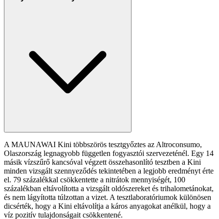
A MAUNAWAI Kini többszörös tesztgyőztes az Altroconsumo,
Olaszország legnagyobb független fogyasztói szervezeténél. Egy 14
másik vízszűrő kancsóval végzett összehasonlító tesztben a Kini
minden vizsgált szennyeződés tekintetében a legjobb eredményt érte
el. 79 százalékkal csökkentette a nitrátok mennyiségét, 100
százalékban eltávolította a vizsgált oldószereket és trihalometánokat,
és nem lágyította túlzottan a vizet. A tesztlaboratóriumok különösen
dicsérték, hogy a Kini eltávolítja a káros anyagokat anélkül, hogy a
víz pozitív tulajdonságait csökkentené.