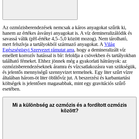
Az ozmózisberendezések nemcsak a káros anyagokat szűrik ki,
hanem az értékes ásványi anyagokat is. A víz demineralizálódik és
savassá válik (pH-értéke 4,5–5,0 között mozog). Nem tárolható,
mert felszívja a tartályokból származó anyagokat. A
Világ
Egészségügyi Szervezet rámutat arra
, hogy a demineralizált víz
emellett korrozív hatással is bír: feloldja a csövekben és tartályokban
található fémeket. Ehhez jönnek még a gyakorlati hátrányok: az
ozmózisberendezéseknek áramra és vízcsatlakozásra van szükségük,
és jelentős mennyiségű szennyvizet termelnek. Egy liter szűrt vízre
általában három-öt liter öblítővíz jut. A beszerzési és karbantartási
költségek is jelentősen magasabbak, mint egy gravitációs szűrő
esetében.
Mi a különbség az ozmózis és a fordított ozmózis
között?