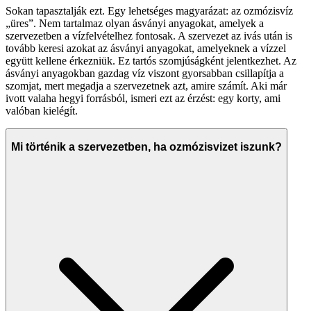
Sokan tapasztalják ezt. Egy lehetséges magyarázat: az ozmózisvíz
„üres”. Nem tartalmaz olyan ásványi anyagokat, amelyek a
szervezetben a vízfelvételhez fontosak. A szervezet az ivás után is
tovább keresi azokat az ásványi anyagokat, amelyeknek a vízzel
együtt kellene érkezniük. Ez tartós szomjúságként jelentkezhet. Az
ásványi anyagokban gazdag víz viszont gyorsabban csillapítja a
szomjat, mert megadja a szervezetnek azt, amire számít. Aki már
ivott valaha hegyi forrásból, ismeri ezt az érzést: egy korty, ami
valóban kielégít.
Mi történik a szervezetben, ha ozmózisvizet iszunk?