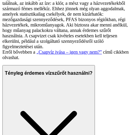
találnak, az inkább az íze: a klór, a mész vagy a házvezetékekből
származó fémes mellékíz. Ehhez jönnek még olyan aggodalmak,
amelyek statisztikailag csekélyek, de nem kizárhatók:
mezőgazdasági szennyeződések, PFAS bizonyos régiókban, régi
házvezetékek, mikroműanyagok. Aki biztosra akar menni anélkül,
hogy műanyag palackokra váltana, annak érdemes szűrőt
használnia. A csapvizet csak kivételes esetekben kell teljesen
elkerülni, például a szolgáltató szennyeződésről szóló
figyelmeztetései után.
Erről bővebben a
„Csapvíz ivása – igen vagy nem?”
című cikkben
olvashat.
Tényleg érdemes vízszűrőt használni?