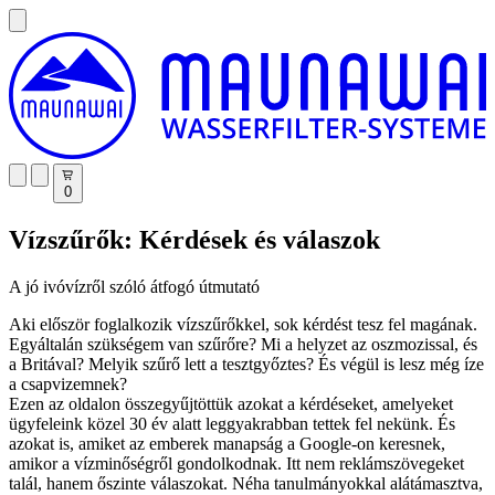
0
Vízszűrők: Kérdések és válaszok
A jó ivóvízről szóló átfogó útmutató
Aki először foglalkozik vízszűrőkkel, sok kérdést tesz fel magának.
Egyáltalán szükségem van szűrőre? Mi a helyzet az oszmozissal, és
a Britával? Melyik szűrő lett a tesztgyőztes? És végül is lesz még íze
a csapvizemnek?
Ezen az oldalon összegyűjtöttük azokat a kérdéseket, amelyeket
ügyfeleink közel 30 év alatt leggyakrabban tettek fel nekünk. És
azokat is, amiket az emberek manapság a Google-on keresnek,
amikor a vízminőségről gondolkodnak. Itt nem reklámszövegeket
talál, hanem őszinte válaszokat. Néha tanulmányokkal alátámasztva,