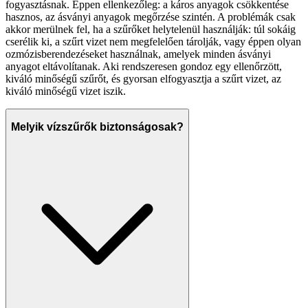
fogyasztásnak. Éppen ellenkezőleg: a káros anyagok csökkentése
hasznos, az ásványi anyagok megőrzése szintén. A problémák csak
akkor merülnek fel, ha a szűrőket helytelenül használják: túl sokáig
cserélik ki, a szűrt vizet nem megfelelően tárolják, vagy éppen olyan
ozmózisberendezéseket használnak, amelyek minden ásványi
anyagot eltávolítanak. Aki rendszeresen gondoz egy ellenőrzött,
kiváló minőségű szűrőt, és gyorsan elfogyasztja a szűrt vizet, az
kiváló minőségű vizet iszik.
Melyik vízszűrők biztonságosak?