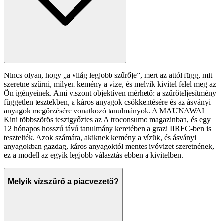
Nincs olyan, hogy „a világ legjobb szűrője”, mert az attól függ, mit
szeretne szűrni, milyen kemény a vize, és melyik kivitel felel meg az
Ön igényeinek. Ami viszont objektíven mérhető: a szűrőteljesítmény
független tesztekben, a káros anyagok csökkentésére és az ásványi
anyagok megőrzésére vonatkozó tanulmányok. A MAUNAWAI
Kini többszörös tesztgyőztes az Altroconsumo magazinban, és egy
12 hónapos hosszú távú tanulmány keretében a grazi IIREC-ben is
tesztelték. Azok számára, akiknek kemény a vízük, és ásványi
anyagokban gazdag, káros anyagoktól mentes ivóvizet szeretnének,
ez a modell az egyik legjobb választás ebben a kivitelben.
Melyik vízszűrő a piacvezető?