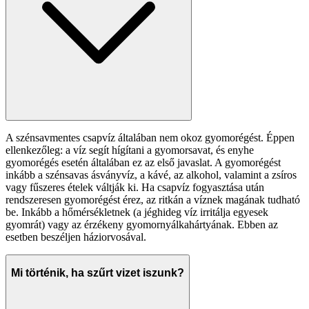
A szénsavmentes csapvíz általában nem okoz gyomorégést. Éppen
ellenkezőleg: a víz segít hígítani a gyomorsavat, és enyhe
gyomorégés esetén általában ez az első javaslat. A gyomorégést
inkább a szénsavas ásványvíz, a kávé, az alkohol, valamint a zsíros
vagy fűszeres ételek váltják ki. Ha csapvíz fogyasztása után
rendszeresen gyomorégést érez, az ritkán a víznek magának tudható
be. Inkább a hőmérsékletnek (a jéghideg víz irritálja egyesek
gyomrát) vagy az érzékeny gyomornyálkahártyának. Ebben az
esetben beszéljen háziorvosával.
Mi történik, ha szűrt vizet iszunk?