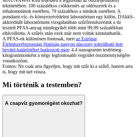
MAUNAWAI Kini teljesített a legjobban az összteljesítmény
tekintetében: 100 százalékos csökkentés az oldószerek és a
trihalometánok esetében, 79 százalékos a nitrátok esetében. A
potsdami víz- és környezetvédelmi laboratórium egy külön, DAkkS-
akkreditált laboratóriumi vizsgálatában szűrőrendszerünk a tíz
tesztelt PFAS-anyag mindegyikét több mint 99,99 százalékban
eltávolította. A szűrés után ezek már nem voltak kimutathatók.
A PFAS-ek különösen fontosak, mert
az Európai
Élelmiszerbiztonsági Hatóság nagyon alacsony tolerálható heti
bevitel-határértéket határozott meg
: 4,4 nanogramm testtömeg-
kilogrammonként a négy legfontosabb vegyület összmennyiségére
vonatkozóan.
Fontos: Ne csak arra figyeljen, hogy mit szűr ki a szűrő, hanem arra
is, hogy mit tart vissza.
Mi történik a testemben?
A csapvíz gyomorégést okozhat?