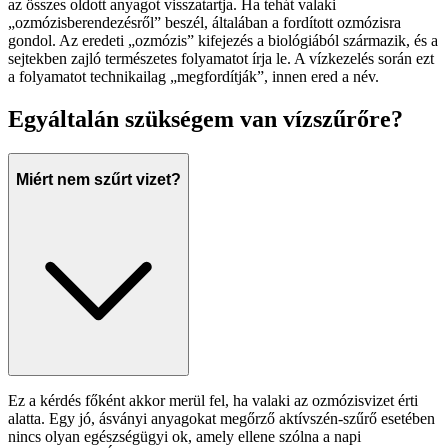
az összes oldott anyagot visszatartja. Ha tehát valaki
„ozmózisberendezésről” beszél, általában a fordított ozmózisra
gondol. Az eredeti „ozmózis” kifejezés a biológiából származik, és a
sejtekben zajló természetes folyamatot írja le. A vízkezelés során ezt
a folyamatot technikailag „megfordítják”, innen ered a név.
Egyáltalán szükségem van vízszűrőre?
Miért nem szűrt vizet?
Ez a kérdés főként akkor merül fel, ha valaki az ozmózisvizet érti
alatta. Egy jó, ásványi anyagokat megőrző aktívszén-szűrő esetében
nincs olyan egészségügyi ok, amely ellene szólna a napi