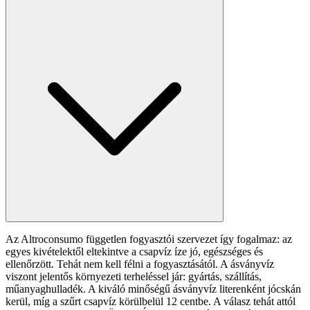
Az Altroconsumo független fogyasztói szervezet így fogalmaz: az
egyes kivételektől eltekintve a csapvíz íze jó, egészséges és
ellenőrzött. Tehát nem kell félni a fogyasztásától. A ásványvíz
viszont jelentős környezeti terheléssel jár: gyártás, szállítás,
műanyaghulladék. A kiváló minőségű ásványvíz literenként jócskán
kerül, míg a szűrt csapvíz körülbelül 12 centbe. A válasz tehát attól