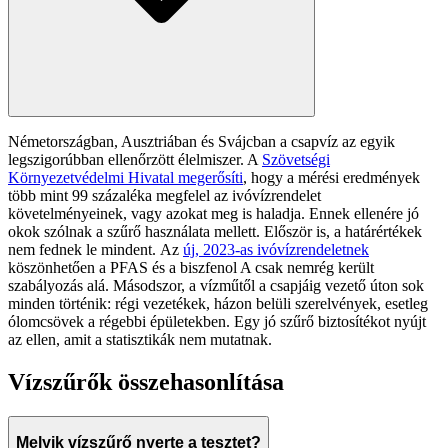
Németországban, Ausztriában és Svájcban a csapvíz az egyik
legszigorúbban ellenőrzött élelmiszer. A
Szövetségi
Környezetvédelmi Hivatal megerősíti
, hogy a mérési eredmények
több mint 99 százaléka megfelel az ivóvízrendelet
követelményeinek, vagy azokat meg is haladja. Ennek ellenére jó
okok szólnak a szűrő használata mellett. Először is, a határértékek
nem fednek le mindent. Az
új, 2023-as ivóvízrendeletnek
köszönhetően a PFAS és a biszfenol A csak nemrég került
szabályozás alá. Másodszor, a vízműtől a csapjáig vezető úton sok
minden történik: régi vezetékek, házon belüli szerelvények, esetleg
ólomcsövek a régebbi épületekben. Egy jó szűrő biztosítékot nyújt
az ellen, amit a statisztikák nem mutatnak.
Vízszűrők összehasonlítása
Melyik vízszűrő nyerte a tesztet?