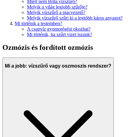
Miért nem Brita vízszűrő?
Melyik a világ legjobb szűrője?
Melyik vízszűrő a piacvezető?
Melyik vízszűrő szűri ki a legtöbb káros anyagot?
Mi történik a testemben?
A csapvíz gyomorégést okozhat?
Mi történik, ha szűrt vizet iszunk?
Ozmózis és fordított ozmózis
Mi a jobb: vízszűrő vagy oszmoszis rendszer?