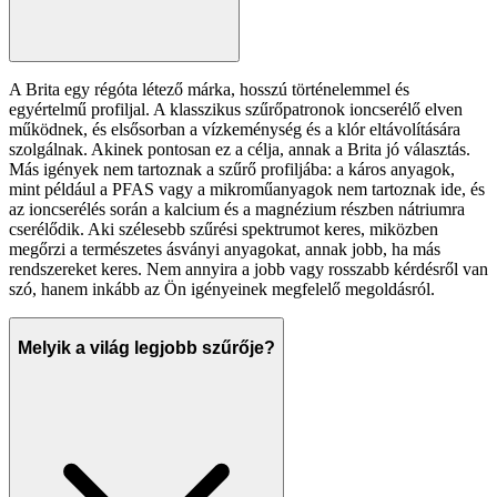
A Brita egy régóta létező márka, hosszú történelemmel és
egyértelmű profiljal. A klasszikus szűrőpatronok ioncserélő elven
működnek, és elsősorban a vízkeménység és a klór eltávolítására
szolgálnak. Akinek pontosan ez a célja, annak a Brita jó választás.
Más igények nem tartoznak a szűrő profiljába: a káros anyagok,
mint például a PFAS vagy a mikroműanyagok nem tartoznak ide, és
az ioncserélés során a kalcium és a magnézium részben nátriumra
cserélődik. Aki szélesebb szűrési spektrumot keres, miközben
megőrzi a természetes ásványi anyagokat, annak jobb, ha más
rendszereket keres. Nem annyira a jobb vagy rosszabb kérdésről van
szó, hanem inkább az Ön igényeinek megfelelő megoldásról.
Melyik a világ legjobb szűrője?