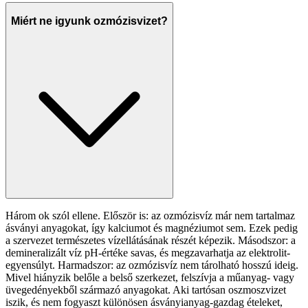
Miért ne igyunk ozmózisvizet?
Három ok szól ellene. Először is: az ozmózisvíz már nem tartalmaz
ásványi anyagokat, így kalciumot és magnéziumot sem. Ezek pedig
a szervezet természetes vízellátásának részét képezik. Másodszor: a
demineralizált víz pH-értéke savas, és megzavarhatja az elektrolit-
egyensúlyt. Harmadszor: az ozmózisvíz nem tárolható hosszú ideig.
Mivel hiányzik belőle a belső szerkezet, felszívja a műanyag- vagy
üvegedényekből származó anyagokat. Aki tartósan oszmoszvizet
iszik, és nem fogyaszt különösen ásványianyag-gazdag ételeket,