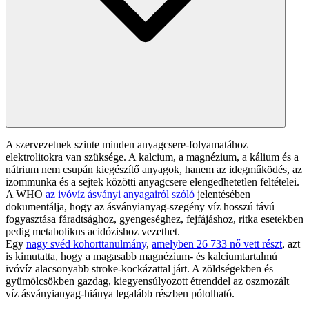
A szervezetnek szinte minden anyagcsere-folyamatához
elektrolitokra van szüksége. A kalcium, a magnézium, a kálium és a
nátrium nem csupán kiegészítő anyagok, hanem az idegműködés, az
izommunka és a sejtek közötti anyagcsere elengedhetetlen feltételei.
A WHO
az ivóvíz ásványi anyagairól szóló
jelentésében
dokumentálja, hogy az ásványianyag-szegény víz hosszú távú
fogyasztása fáradtsághoz, gyengeséghez, fejfájáshoz, ritka esetekben
pedig metabolikus acidózishoz vezethet.
Egy
nagy svéd kohorttanulmány
,
amelyben 26 733 nő vett részt
, azt
is kimutatta, hogy a magasabb magnézium- és kalciumtartalmú
ivóvíz alacsonyabb stroke-kockázattal járt. A zöldségekben és
gyümölcsökben gazdag, kiegyensúlyozott étrenddel az oszmozált
víz ásványianyag-hiánya legalább részben pótolható.