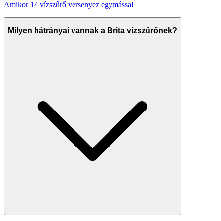
Amikor 14 vízszűrő versenyez egymással
Milyen hátrányai vannak a Brita vízszűrőnek?