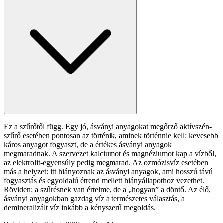
Ez a szűrőtől függ. Egy jó, ásványi anyagokat megőrző aktívszén-
szűrő esetében pontosan az történik, aminek történnie kell: kevesebb
káros anyagot fogyaszt, de a értékes ásványi anyagok
megmaradnak. A szervezet kalciumot és magnéziumot kap a vízből,
az elektrolit-egyensúly pedig megmarad. Az ozmózisvíz esetében
más a helyzet: itt hiányoznak az ásványi anyagok, ami hosszú távú
fogyasztás és egyoldalú étrend mellett hiányállapothoz vezethet.
Röviden: a szűrésnek van értelme, de a „hogyan” a döntő. Az élő,
ásványi anyagokban gazdag víz a természetes választás, a
demineralizált víz inkább a kényszerű megoldás.