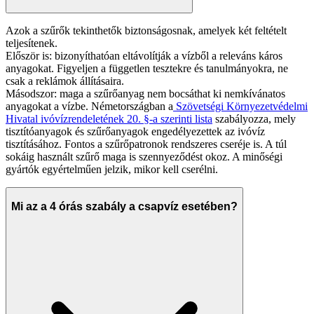
Azok a szűrők tekinthetők biztonságosnak, amelyek két feltételt
teljesítenek.
Először is: bizonyíthatóan eltávolítják a vízből a releváns káros
anyagokat. Figyeljen a független tesztekre és tanulmányokra, ne
csak a reklámok állításaira.
Másodszor: maga a szűrőanyag nem bocsáthat ki nemkívánatos
anyagokat a vízbe. Németországban a
Szövetségi Környezetvédelmi
Hivatal ivóvízrendeletének 20. §-a szerinti lista
szabályozza, mely
tisztítóanyagok és szűrőanyagok engedélyezettek az ivóvíz
tisztításához. Fontos a szűrőpatronok rendszeres cseréje is. A túl
sokáig használt szűrő maga is szennyeződést okoz. A minőségi
gyártók egyértelműen jelzik, mikor kell cserélni.
Mi az a 4 órás szabály a csapvíz esetében?