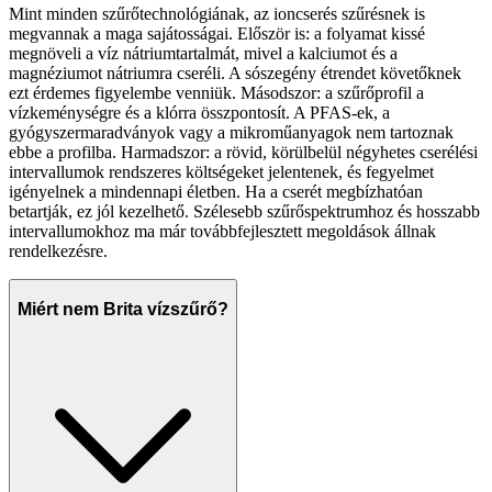
Mint minden szűrőtechnológiának, az ioncserés szűrésnek is
megvannak a maga sajátosságai. Először is: a folyamat kissé
megnöveli a víz nátriumtartalmát, mivel a kalciumot és a
magnéziumot nátriumra cseréli. A sószegény étrendet követőknek
ezt érdemes figyelembe venniük. Másodszor: a szűrőprofil a
vízkeménységre és a klórra összpontosít. A PFAS-ek, a
gyógyszermaradványok vagy a mikroműanyagok nem tartoznak
ebbe a profilba. Harmadszor: a rövid, körülbelül négyhetes cserélési
intervallumok rendszeres költségeket jelentenek, és fegyelmet
igényelnek a mindennapi életben. Ha a cserét megbízhatóan
betartják, ez jól kezelhető. Szélesebb szűrőspektrumhoz és hosszabb
intervallumokhoz ma már továbbfejlesztett megoldások állnak
rendelkezésre.
Miért nem Brita vízszűrő?