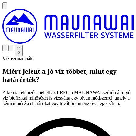
0
Vízrezonanciák
Miért jelent a jó víz többet, mint egy
határérték?
A kémiai elemzés mellett az IIREC a MAUNAWAI-szűrőn átfolyó
víz biofizikai minőségét is vizsgálta egy olyan módszerrel, amely a
kémiai mérési eljárásokat egy további dimenzióval egészíti ki.