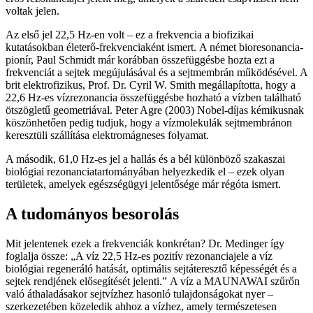
voltak jelen.
Az első jel 22,5 Hz-en volt – ez a frekvencia a biofizikai
kutatásokban életerő-frekvenciaként ismert. A német bioresonancia-
pionír, Paul Schmidt már korábban összefüggésbe hozta ezt a
frekvenciát a sejtek megújulásával és a sejtmembrán működésével. A
brit elektrofizikus, Prof. Dr. Cyril W. Smith megállapította, hogy a
22,6 Hz-es vízrezonancia összefüggésbe hozható a vízben található
ötszögletű geometriával. Peter Agre (2003) Nobel-díjas kémikusnak
köszönhetően pedig tudjuk, hogy a vízmolekulák sejtmembránon
keresztüli szállítása elektromágneses folyamat.
A második, 61,0 Hz-es jel a hallás és a bél különböző szakaszai
biológiai rezonanciatartományában helyezkedik el – ezek olyan
területek, amelyek egészségügyi jelentősége már régóta ismert.
A tudományos besorolás
Mit jelentenek ezek a frekvenciák konkrétan? Dr. Medinger így
foglalja össze: „A víz 22,5 Hz-es pozitív rezonanciajele a víz
biológiai regeneráló hatását, optimális sejtáteresztő képességét és a
sejtek rendjének elősegítését jelenti.” A víz a MAUNAWAI szűrőn
való áthaladásakor sejtvízhez hasonló tulajdonságokat nyer –
szerkezetében közeledik ahhoz a vízhez, amely természetesen