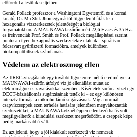
előfordul a testünk sejtjeiben.
Gerald Pollack professzor a Washingtoni Egyetemről és a koreai
kutató, Dr. Mu Shik Jhon egymástól függetlenül írták le a
hexagonális vízszerkezetek jelentőségét a biológiai
folyamatokban. A MAUNAWAI-szűrőn mért 22,6 Hz-es és 35 Hz-
es frekvenciák Prof. Smith és Prof. Pollack megállapításai szerint
pontosan ilyen hexagonális szerkezetekre utalnak – spirálisan
felcsavart gyűrűszerű formációkra, amelyek különösen
biokompatibilisnek számítanak.
Védelem az elektroszmog ellen
Az IIREC-vizsgálatok egy további figyelemre méltó eredménye: a
MAUNAWAI-szűrőn átfolyó víz jó ellenállást mutat az
elektromágneses zavarásokkal szemben. Kísérletek során a vizet egy
DECT-bázisállomás sugárzásának tették ki – ez egy különösen
intenzív formája a mikrohullámú sugárzásnak. Míg a normál
csapvízcseppek ezen terhelés hatására jelentősen megváltoztatták
szerkezetüket, a MAUNAWAI-víznél éppen ellenkező hatás volt
megfigyelhető: a kiindulási szerkezet megerősödött, a cseppek képe
pedig markánsabbá vált.
Ez azt jelenti, hogy a jól kialakult szerkezetű víz nemcsak