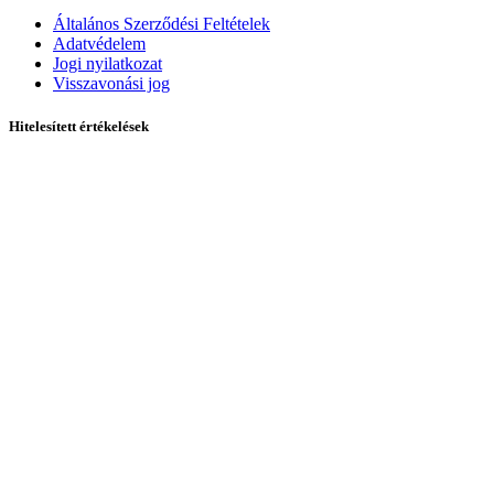
Általános Szerződési Feltételek
Adatvédelem
Jogi nyilatkozat
Visszavonási jog
Hitelesített értékelések