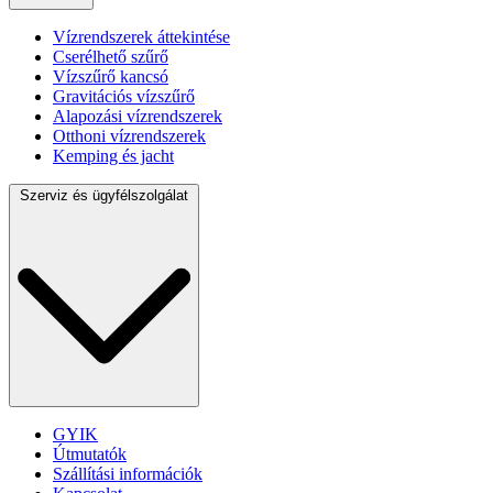
Vízrendszerek áttekintése
Cserélhető szűrő
Vízszűrő kancsó
Gravitációs vízszűrő
Alapozási vízrendszerek
Otthoni vízrendszerek
Kemping és jacht
Szerviz és ügyfélszolgálat
GYIK
Útmutatók
Szállítási információk