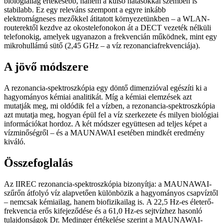
biológiailag értékesebb, hanem a külső hatásokkal szemben is
stabilabb. Ez egy releváns szempont a egyre inkább
elektromágneses mezőkkel átitatott környezetünkben – a WLAN-
routerektől kezdve az okostelefonokon át a DECT vezeték nélküli
telefonokig, amelyek ugyanazon a frekvencián működnek, mint egy
mikrohullámú sütő (2,45 GHz – a víz rezonanciafrekvenciája).
A jövő módszere
A rezonancia-spektroszkópia egy döntő dimenzióval egészíti ki a
hagyományos kémiai analitikát. Míg a kémiai elemzések azt
mutatják meg, mi oldódik fel a vízben, a rezonancia-spektroszkópia
azt mutatja meg, hogyan épül fel a víz szerkezete és milyen biológiai
információkat hordoz. A két módszer együttesen ad teljes képet a
vízminőségről – és a MAUNAWAI esetében mindkét eredmény
kiváló.
Összefoglalás
Az IIREC rezonancia-spektroszkópia bizonyítja: a MAUNAWAI-
szűrőn átfolyó víz alapvetően különbözik a hagyományos csapvíztől
– nemcsak kémiailag, hanem biofizikailag is. A 22,5 Hz-es életerő-
frekvencia erős kifejeződése és a 61,0 Hz-es sejtvízhez hasonló
tulajdonságok Dr. Medinger értékelése szerint a MAUNAWAI-