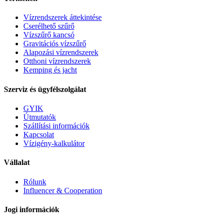
Vízrendszerek áttekintése
Cserélhető szűrő
Vízszűrő kancsó
Gravitációs vízszűrő
Alapozási vízrendszerek
Otthoni vízrendszerek
Kemping és jacht
Szerviz és ügyfélszolgálat
GYIK
Útmutatók
Szállítási információk
Kapcsolat
Vízigény-kalkulátor
Vállalat
Rólunk
Influencer & Cooperation
Jogi információk