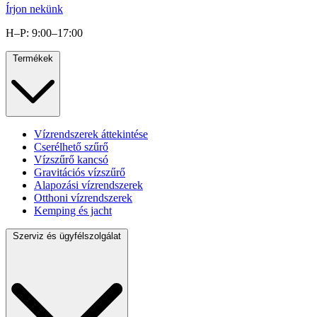
Írjon nekünk
H–P: 9:00–17:00
Termékek
Vízrendszerek áttekintése
Cserélhető szűrő
Vízszűrő kancsó
Gravitációs vízszűrő
Alapozási vízrendszerek
Otthoni vízrendszerek
Kemping és jacht
Szerviz és ügyfélszolgálat