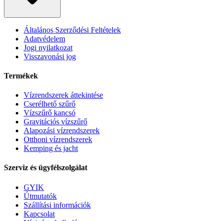
Általános Szerződési Feltételek
Adatvédelem
Jogi nyilatkozat
Visszavonási jog
Termékek
Vízrendszerek áttekintése
Cserélhető szűrő
Vízszűrő kancsó
Gravitációs vízszűrő
Alapozási vízrendszerek
Otthoni vízrendszerek
Kemping és jacht
Szerviz és ügyfélszolgálat
GYIK
Útmutatók
Szállítási információk
Kapcsolat