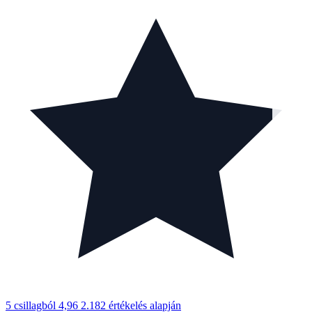
5 csillagból 4,96
2.182 értékelés alapján