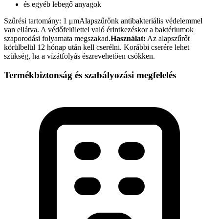
és egyéb lebegő anyagok
Szűrési tartomány: 1 μmAlapszűrőnk antibakteriális védelemmel
van ellátva. A védőfelülettel való érintkezéskor a baktériumok
szaporodási folyamata megszakad.
Használat:
Az alapszűrőt
körülbelül 12 hónap után kell cserélni. Korábbi cserére lehet
szükség, ha a vízátfolyás észrevehetően csökken.
Termékbiztonság és szabályozási megfelelés