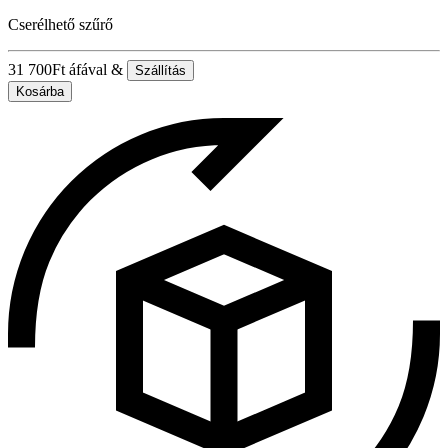
Cserélhető szűrő
31 700
Ft
áfával &
Szállítás
Kosárba