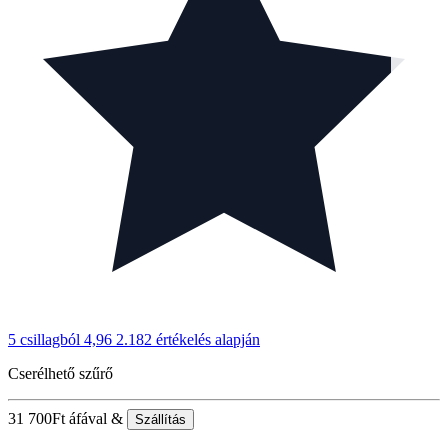
5 csillagból 4,96
2.182 értékelés alapján
Cserélhető szűrő
31 700
Ft
áfával &
Szállítás