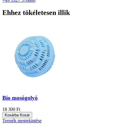
+49 3327 570880
Ehhez tökéletesen illik
Bio mosógolyó
18 300 Ft
Kosárba
Kosár
Termék megtekintése