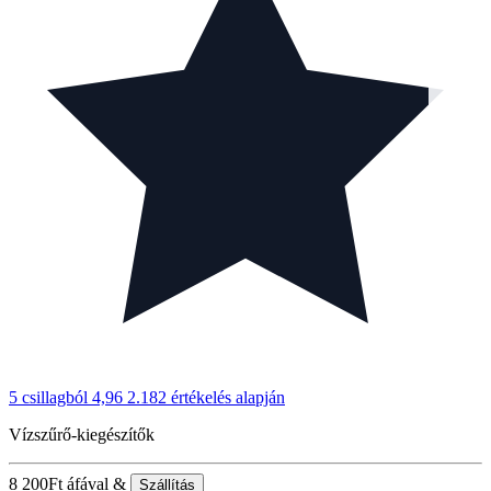
5 csillagból 4,96
2.182 értékelés alapján
Vízszűrő-kiegészítők
8 200
Ft
áfával &
Szállítás