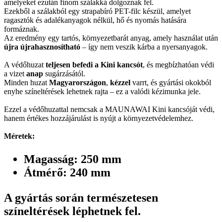
amelyeket ezután finom szálakká dolgoznak fel.
Ezekből a szálakból egy strapabíró PET-filc készül, amelyet
ragasztók és adalékanyagok nélkül, hő és nyomás hatására
formáznak.
Az eredmény egy tartós, környezetbarát anyag, amely használat után
újra újrahasznosítható
– így nem veszik kárba a nyersanyagok.
A védőhuzat
teljesen befedi a Kini kancsót
, és megbízhatóan védi
a vizet
a
nap
sugárzásától.
Minden huzat
Magyarországon
,
kézzel
varrt, és gyártási okokból
enyhe színeltérések lehetnek rajta – ez a valódi kézimunka jele.
Ezzel a védőhuzattal nemcsak a MAUNAWAI Kini kancsóját védi,
hanem értékes hozzájárulást is nyújt a környezetvédelemhez.
Méretek:
Magasság: 250 mm
Átmérő: 240 mm
A gyártás során természetesen
színeltérések léphetnek fel.