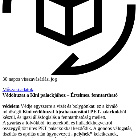
30 napos visszavásárlási jog
Műszaki adatok
Védőhuzat a Kini palackjához – Értelmes, fenntartható
védelem
Védje egyszerre a vizét és bolygónkat: ez a kiváló
minőségű
Kini védőhuzat újrahasznosított PET-
pal
ackok
ból
készül, és igazi állásfoglalás a fenntarthatóság mellett.
A gyártás a folyókból, tengerekből és hulladékhegyekről
összegyűjtött üres PET-palackokkal kezdődik. A gondos válogatás,
tisztítás és aprítás után úgynevezett
„pelyhek”
keletkeznek,