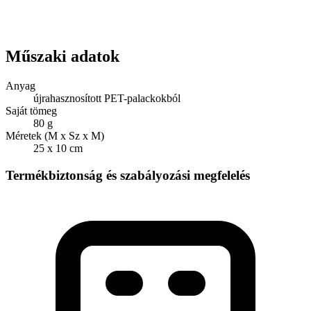
Műszaki adatok
Anyag
újrahasznosított PET-palackokból
Saját tömeg
80 g
Méretek (M x Sz x M)
25 x 10 cm
Termékbiztonság és szabályozási megfelelés