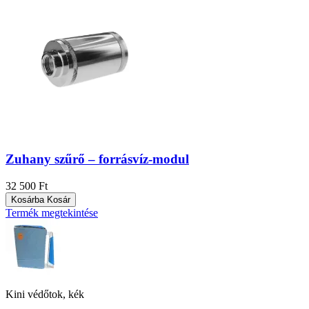
Zuhany szűrő – forrásvíz-modul
32 500 Ft
Kosárba
Kosár
Termék megtekintése
Kini védőtok, kék