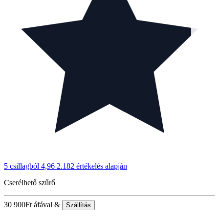
5 csillagból 4,96
2.182 értékelés alapján
Cserélhető szűrő
30 900
Ft
áfával &
Szállítás