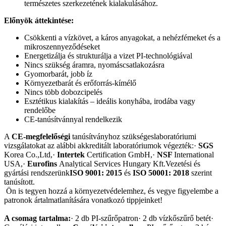
természetes szerkezetének kialakulásához.
Előnyök áttekintése:
Csökkenti a vízkövet, a káros anyagokat, a nehézfémeket és a
mikroszennyeződéseket
Energetizálja és strukturálja a vizet PI-technológiával
Nincs szükség áramra, nyomáscsatlakozásra
Gyomorbarát, jobb íz
Környezetbarát és erőforrás-kímélő
Nincs több dobozcipelés
Esztétikus kialakítás – ideális konyhába, irodába vagy
rendelőbe
CE-tanúsítvánnyal rendelkezik
A
CE-megfelelőségi
tanúsítványhoz szükségeslaboratóriumi
vizsgálatokat az alábbi akkreditált laboratóriumok végezték:·
SGS
Korea Co.,Ltd,·
Intertek
Certification GmbH,·
NSF
International
USA,·
Eurofins
Analytical Services Hungary Kft.Vezetési és
gyártási rendszerünk
ISO 9001: 2015
és
ISO 50001: 2018
szerint
tanúsított.
Ön is tegyen hozzá a környezetvédelemhez, és vegye figyelembe a
patronok ártalmatlanítására vonatkozó tippjeinket!
A csomag tartalma:
· 2 db PI-szűrőpatron· 2 db vízkőszűrő betét·