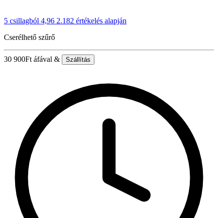
5 csillagból 4,96
2.182 értékelés alapján
Cserélhető szűrő
30 900
Ft
áfával &
Szállítás