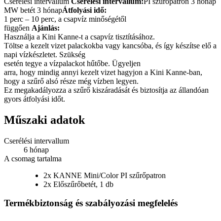
Cserélési intervallum
Cserélési intervallum:
PI szűrőpatron 3 hónap
MW betét 3 hónap
Átfolyási idő:
1 perc – 10 perc, a csapvíz minőségétől
függően
Ajánlás:
Használja a Kini Kanne-t a csapvíz tisztításához.
Töltse a kezelt vizet palackokba vagy kancsóba, és így készítse elő a
napi vízkészletet. Szükség
esetén tegye a vízpalackot hűtőbe. Ügyeljen
arra, hogy mindig annyi kezelt vizet hagyjon a Kini Kanne-ban,
hogy a szűrő alsó része még vízben legyen.
Ez megakadályozza a szűrő kiszáradását és biztosítja az állandóan
gyors átfolyási időt.
Műszaki adatok
Cserélési intervallum
6 hónap
A csomag tartalma
2x KANNE Mini/Color PI szűrőpatron
2x Előszűrőbetét, 1 db
Termékbiztonság és szabályozási megfelelés