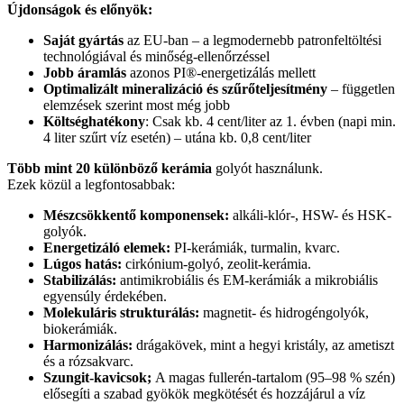
Újdonságok és előnyök:
Saját gyártás
az EU-ban – a legmodernebb patronfeltöltési
technológiával és minőség-ellenőrzéssel
Jobb áramlás
azonos PI®-energetizálás mellett
Optimalizált mineralizáció és szűrőteljesítmény
– független
elemzések szerint most még jobb
Költséghatékony
: Csak kb. 4 cent/liter az 1. évben (napi min.
4 liter szűrt víz esetén) – utána kb. 0,8 cent/liter
Több mint 20 különböző kerámia
golyót használunk.
Ezek közül a legfontosabbak:
Mészcsökkentő komponensek:
alkáli-klór-, HSW- és HSK-
golyók.
Energetizáló elemek:
PI-kerámiák, turmalin, kvarc.
Lúgos hatás:
cirkónium-golyó, zeolit-kerámia.
Stabilizálás:
antimikrobiális és EM-kerámiák a mikrobiális
egyensúly érdekében.
Molekuláris strukturálás:
magnetit- és hidrogéngolyók,
biokerámiák.
Harmonizálás:
drágakövek, mint a hegyi kristály, az ametiszt
és a rózsakvarc.
Szungit-kavicsok;
A magas fullerén-tartalom (95–98 % szén)
elősegíti a szabad gyökök megkötését és hozzájárul a víz