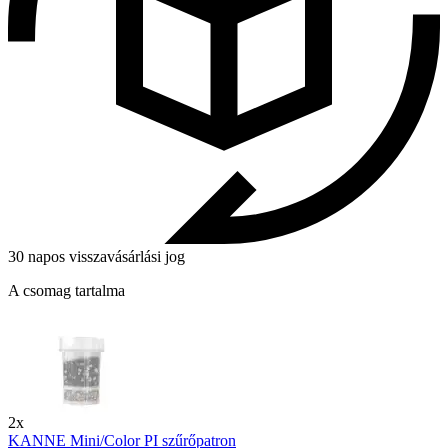
30 napos visszavásárlási jog
A csomag tartalma
2x
KANNE Mini/Color PI szűrőpatron