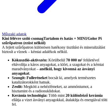
Műszaki adatok
Kini félévre szóló csomag
Tartalom és hatás
× MINI/Golor Pi
szűrőpatron (ezüst nélkül)
A fejlett szűrőpatron különösen hatékony tisztítást és mineralizálást
biztosít a víznek – kémiai adalékok nélkül.
Kókuszdió-aktívszén:
Körülbelül
70 000 m²
felületével
eltávolítja a káros anyagokat, a klórt, a szagokat és a kémiai
maradványokat –
anélkül, hogy kivonná az ásványi
anyagokat
.
Szungit: Fulleréneket
bocsát ki, amelyek természetes
katalizátorokként hatnak.
Zeolit:
Megköti a nehézfémeket, az ammóniumot, a
hisztamint és a radionuklidokat.
Kerámia technológia:
Több mint
20 különböző kerámia
ellátja a vizet ásványi anyagokkal, átalakítja és energiával tölti
fel.