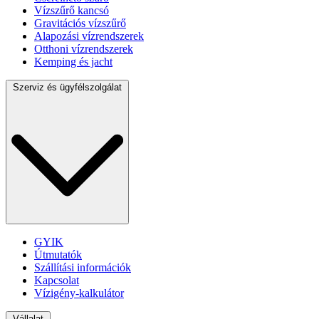
Vízszűrő kancsó
Gravitációs vízszűrő
Alapozási vízrendszerek
Otthoni vízrendszerek
Kemping és jacht
Szerviz és ügyfélszolgálat
GYIK
Útmutatók
Szállítási információk
Kapcsolat
Vízigény-kalkulátor
Vállalat