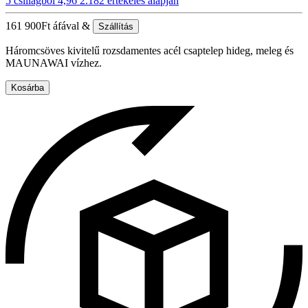
5 csillagból 4,96
2.182 értékelés alapján
161 900
Ft
áfával &
Szállítás
Háromcsöves kivitelű rozsdamentes acél csaptelep hideg, meleg és
MAUNAWAI vízhez.
Kosárba