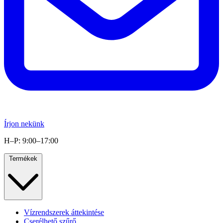
Írjon nekünk
H–P: 9:00–17:00
Termékek
Vízrendszerek áttekintése
Cserélhető szűrő