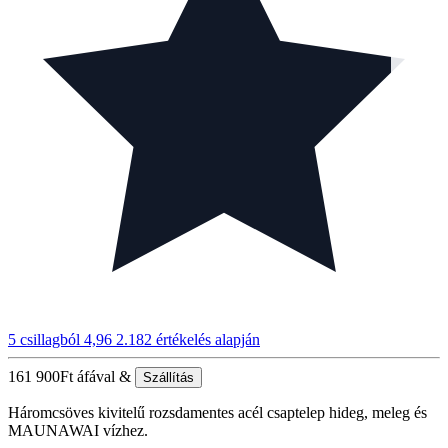
5 csillagból 4,96
2.182 értékelés alapján
161 900
Ft
áfával &
Szállítás
Háromcsöves kivitelű rozsdamentes acél csaptelep hideg, meleg és
MAUNAWAI vízhez.