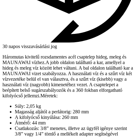
30 napos visszavásárlási jog
Háromutas kivitelű rozsdamentes acél csaptelep hideg, meleg és
MAUNAWAI vízhez.A jobb oldalon található a kar, amellyel a
hideg és meleg víz között lehet váltani. A bal oldalon található kar a
MAUNAWAI vizet szabályozza. A használati víz és a szűrt víz két
vízvezetéke belül el van választva, és a szűrt víz (kisebb) vagy a
használati víz (nagyobb) kimenetéhez vezet. A csaptelepet a
beépített belső sugárszabályozók és a 360 fokban elforgatható
kifolyócső jellemzi.Méretek:
Súly: 2,05 kg
Magasság aljától a perlátorig: 280 mm
A kifolyócső kinyúlása: 260 mm
Átmérő: 44 mm
Csatlakozás: 3/8” menetes, illetve az ügyfél igénye szerint
3/8” vagy 1/4” tömlő a mellékelt adapter segítségével