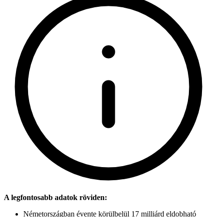
A legfontosabb adatok röviden:
Németországban évente körülbelül 17 milliárd eldobható