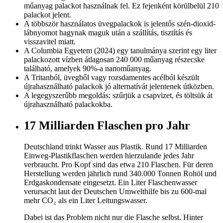
műanyag palackot használnak fel. Ez fejenként körülbelül 210
palackot jelent.
A többször használatos üvegpalackok is jelentős szén-dioxid-
lábnyomot hagynak maguk után a szállítás, tisztítás és
visszavitel miatt.
A Columbia Egyetem (2024) egy tanulmánya szerint egy liter
palackozott vízben átlagosan 240 000 műanyag részecske
található, amelyek 90%-a nanoműanyag.
A Tritanból, üvegből vagy rozsdamentes acélból készült
újrahasználható palackok jó alternatívát jelentenek útközben.
A legegyszerűbb megoldás: szűrjük a csapvizet, és töltsük át
újrahasználható palackokba.
17 Milliarden Flaschen pro Jahr
Deutschland trinkt Wasser aus Plastik. Rund 17 Milliarden
Einweg-Plastikflaschen werden hierzulande jedes Jahr
verbraucht. Pro Kopf sind das etwa 210 Flaschen. Für deren
Herstellung werden jährlich rund 340.000 Tonnen Rohöl und
Erdgaskondensate eingesetzt. Ein Liter Flaschenwasser
verursacht laut der Deutschen Umwelthilfe bis zu 600-mal
mehr CO₂ als ein Liter Leitungswasser.
Dabei ist das Problem nicht nur die Flasche selbst. Hinter