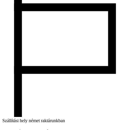
Szállítási hely német raktárunkban