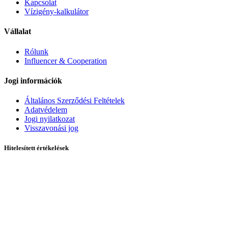
Kapcsolat
Vízigény-kalkulátor
Vállalat
Rólunk
Influencer & Cooperation
Jogi információk
Általános Szerződési Feltételek
Adatvédelem
Jogi nyilatkozat
Visszavonási jog
Hitelesített értékelések