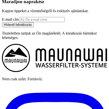
Maradjon naprakész
Kapjon tippeket a vízminőségről és exkluzív ajánlatokat.
E-mail cím
Hírlevél feliratkozás
Tiszteletben tartjuk az Ön magánéletét. A leiratkozás bármikor
lehetséges.
Nem csak szűrt. Forrásvíz.