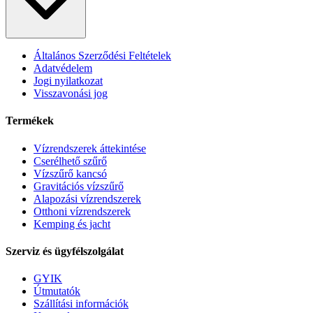
Általános Szerződési Feltételek
Adatvédelem
Jogi nyilatkozat
Visszavonási jog
Termékek
Vízrendszerek áttekintése
Cserélhető szűrő
Vízszűrő kancsó
Gravitációs vízszűrő
Alapozási vízrendszerek
Otthoni vízrendszerek
Kemping és jacht
Szerviz és ügyfélszolgálat
GYIK
Útmutatók
Szállítási információk