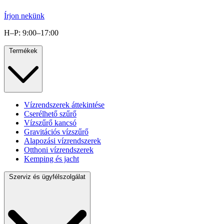
Írjon nekünk
H–P: 9:00–17:00
Termékek
Vízrendszerek áttekintése
Cserélhető szűrő
Vízszűrő kancsó
Gravitációs vízszűrő
Alapozási vízrendszerek
Otthoni vízrendszerek
Kemping és jacht
Szerviz és ügyfélszolgálat