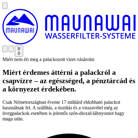
0
Miért nem éri meg a palackozott vizet vásárolni
Miért érdemes áttérni a palackról a
csapvízre – az egészséged, a pénztárcád és
a környezet érdekében.
Csak Németországban évente 17 milliárd eldobható palackot
használnak fel. A szállítás, a tisztítás és a visszavétel még az
üvegpalackok esetében is jelentős szén-dioxid-lábnyomot hagy
maga után.