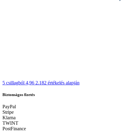
5 csillagból 4,96
2.182 értékelés alapján
Biztonságos fizetés
PayPal
Stripe
Klarna
TWINT
PostFinance