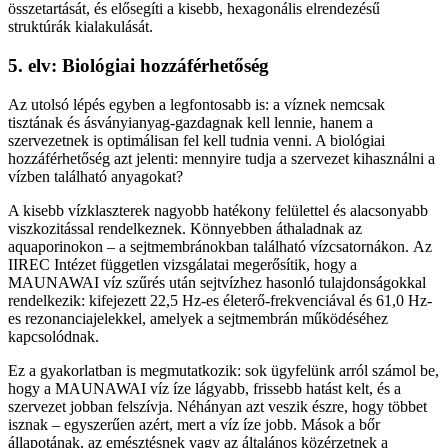
összetartását, és elősegíti a kisebb, hexagonális elrendezésű
struktúrák kialakulását.
5. elv: Biológiai hozzáférhetőség
Az utolsó lépés egyben a legfontosabb is: a víznek nemcsak
tisztának és ásványianyag-gazdagnak kell lennie, hanem a
szervezetnek is optimálisan fel kell tudnia venni. A biológiai
hozzáférhetőség azt jelenti: mennyire tudja a szervezet kihasználni a
vízben található anyagokat?
A kisebb vízklaszterek nagyobb hatékony felülettel és alacsonyabb
viszkozitással rendelkeznek. Könnyebben áthaladnak az
aquaporinokon – a sejtmembránokban található vízcsatornákon. Az
IIREC Intézet független vizsgálatai megerősítik, hogy a
MAUNAWAI víz szűrés után sejtvízhez hasonló tulajdonságokkal
rendelkezik: kifejezett 22,5 Hz-es életerő-frekvenciával és 61,0 Hz-
es rezonanciajelekkel, amelyek a sejtmembrán működéséhez
kapcsolódnak.
Ez a gyakorlatban is megmutatkozik: sok ügyfelünk arról számol be,
hogy a MAUNAWAI víz íze lágyabb, frissebb hatást kelt, és a
szervezet jobban felszívja. Néhányan azt veszik észre, hogy többet
isznak – egyszerűen azért, mert a víz íze jobb. Mások a bőr
állapotának, az emésztésnek vagy az általános közérzetnek a