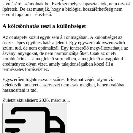
javulásáról számolnak be. Ezek személyes tapasztalatok, nem orvosi
ígéretek. De azt mutatják, hogy a biológiai hozzáférhetőség nem
elvont fogalom – érezhető.
A kölcsönhatás teszi a különbséget
Az öt alapelv közül egyik sem áll önmagában. A különbséget az
összes lépés együttes hatása jelenti. Egy egyszerű aktívszén-szűrő
szűrni tud, de nem optimalizál. Egy ioncserélő megváltoztathatja az
ásványi anyagokat, de nem harmonizálja őket. Csak az öt elv
kombinációja – a megfelelő sorrendben, a megfelelő anyagokkal –
eredményez olyan vizet, amely tulajdonságaiban közel áll a
természetes forrásvízhez.
Egyszerűen fogalmazva: a szűrési folyamat végén olyan víz
keletkezik, amelyet a szervezet nem csak megihat, hanem valóban
hasznosítani is tud.
Zuletzt aktualisiert: 2026. március 1.