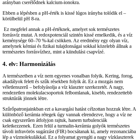
arányban cserélődnek kalcium-ionokra.
Ebben a lépésben a pH-érték is kissé lúgos irányba tolódik el –
körülbelül pH 8-ra.
Ez megfelel annak a pH-értéknek, amelyet sok természetes
forrásvíz mutat. A redoxpotenciál szintén kissé emelkedik, és a víz
keménysége 60–70 %-kal csökken. Az eredmény egy olyan víz,
amelynek kémiai és fizikai tulajdonságai sokkal közelebb állnak a
természetes forrásvízhez, mint a kiindulási csapvízé.
4. elv: Harmonizálás
A természetben a víz nem egyenes vonalban folyik. Kering, forog,
akadályok felett és szűk résekben folyik át. Ez a mozgás nem
véletlenszerű – befolyásolja a víz klaszter szerkezetét. A nagy,
rendezetlen molekulacsoportok felbomlanak, kisebb, rendezettebb
struktúrák jönnek létre.
Szűrőpatronjainkban ezt a kavargási hatást célzottan hozzuk létre. A
különböző kerámia rétegek úgy vannak elrendezve, hogy a víz ne
csak egyszerűen átfolyjon rajtuk, hanem turbulenciák
keletkezzenek. Ezen felül a turmalin-kerámia golyók természetes
távoli infravörös sugárzást (FIR) bocsátanak ki, amely rezonanciába
lép a vízmolekulákkal. Ez a folyamat gyengíti a nagy vízklaszterek