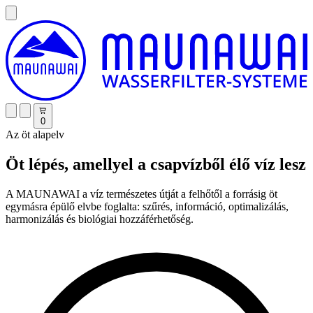
0
Az öt alapelv
Öt lépés, amellyel a csapvízből élő víz lesz
A MAUNAWAI a víz természetes útját a felhőtől a forrásig öt
egymásra épülő elvbe foglalta: szűrés, információ, optimalizálás,
harmonizálás és biológiai hozzáférhetőség.