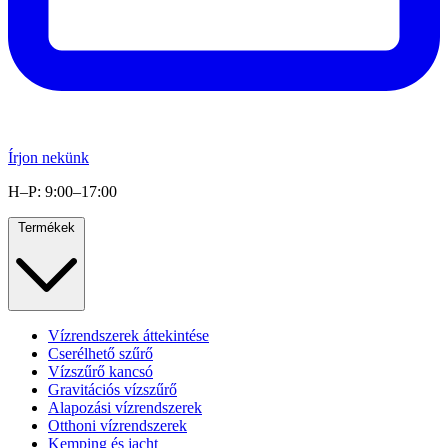
Írjon nekünk
H–P: 9:00–17:00
Termékek
Vízrendszerek áttekintése
Cserélhető szűrő
Vízszűrő kancsó
Gravitációs vízszűrő
Alapozási vízrendszerek
Otthoni vízrendszerek
Kemping és jacht