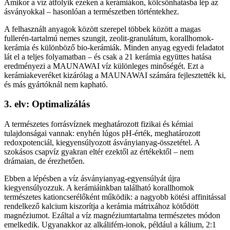
Amikor a víz átfolyik ezeken a kerámiákon, kölcsönhatásba lép az
ásványokkal – hasonlóan a természetben történtekhez.
A felhasznált anyagok között szerepel többek között a magas
fullerén-tartalmú nemes szungit, zeolit-granulátum, korallhomok-
kerámia és különböző bio-kerámiák. Minden anyag egyedi feladatot
lát el a teljes folyamatban – és csak a 21 kerámia együttes hatása
eredményezi a MAUNAWAI víz különleges minőségét. Ezt a
kerámiakeveréket kizárólag a MAUNAWAI számára fejlesztették ki,
és más gyártóknál nem kapható.
3. elv: Optimalizálás
A természetes forrásvíznek meghatározott fizikai és kémiai
tulajdonságai vannak: enyhén lúgos pH-érték, meghatározott
redoxpotenciál, kiegyensúlyozott ásványianyag-összetétel. A
szokásos csapvíz gyakran eltér ezektől az értékektől – nem
drámaian, de érezhetően.
Ebben a lépésben a víz ásványianyag-egyensúlyát újra
kiegyensúlyozzuk. A kerámiáinkban található korallhomok
természetes kationcserélőként működik: a nagyobb kötési affinitással
rendelkező kalcium kiszorítja a kerámia mátrixához kötődött
magnéziumot. Ezáltal a víz magnéziumtartalma természetes módon
emelkedik. Ugyanakkor az alkálifém-ionok, például a kálium, 2:1