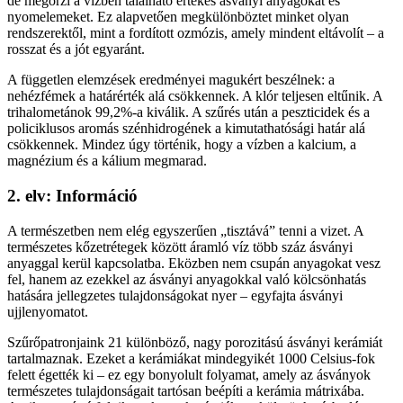
de megőrzi a vízben található értékes ásványi anyagokat és
nyomelemeket. Ez alapvetően megkülönböztet minket olyan
rendszerektől, mint a fordított ozmózis, amely mindent eltávolít – a
rosszat és a jót egyaránt.
A független elemzések eredményei magukért beszélnek: a
nehézfémek a határérték alá csökkennek. A klór teljesen eltűnik. A
trihalometánok 99,2%-a kiválik. A szűrés után a peszticidek és a
policiklusos aromás szénhidrogének a kimutathatósági határ alá
csökkennek. Mindez úgy történik, hogy a vízben a kalcium, a
magnézium és a kálium megmarad.
2. elv: Információ
A természetben nem elég egyszerűen „tisztává” tenni a vizet. A
természetes kőzetrétegek között áramló víz több száz ásványi
anyaggal kerül kapcsolatba. Eközben nem csupán anyagokat vesz
fel, hanem az ezekkel az ásványi anyagokkal való kölcsönhatás
hatására jellegzetes tulajdonságokat nyer – egyfajta ásványi
ujjlenyomatot.
Szűrőpatronjaink 21 különböző, nagy porozitású ásványi kerámiát
tartalmaznak. Ezeket a kerámiákat mindegyikét 1000 Celsius-fok
felett égették ki – ez egy bonyolult folyamat, amely az ásványok
természetes tulajdonságait tartósan beépíti a kerámia mátrixába.