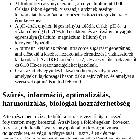
21 különböző ásványi kerámia, amelyet több mint 1000
Celsius-fokon égettek, visszaadja a víznek ásványi
lenyomatát, hasonlóan a természetes kőzetrétegekkel való
érintkezéshez.
A pH-érték enyhén lúgos irányba tolódik el (kb. pH 8), a
vízkeménység 60–70%-kal csökken, és az ásványi anyagok
egyensúlya (kalcium, magnézium, kálium) újra
kiegyensúlyozódik.
A turmalin-kerámiák távoli infravörös sugárzást generálnak,
ami elősegíti a kisebb, hexagonális elrendezésű vízklaszterek
kialakulását. Az IIREC-mérések 22,5 Hz-es vitális frekvenciát
és 61,0 Hz-es rezonanciajeleket igazolnak.
Csak az öt elv együttes hatása eredményez olyan vizet,
amelynek tulajdonságai hasonlóak a sejtvízéhez, és amelyet a
szervezet optimálisan tud felvenni.
Szűrés, információ, optimalizálás,
harmonizálás, biológiai hozzáférhetőség
A természetben a víz a felhőtől a forrásig vezető útján hosszú
folyamaton megy keresztül. Átszivárog a földrétegeken, köveken
folyik át, érintkezik ásványi anyagokkal, mikroorganizmusok
dolgozzák fel, és végül a fényre talál – tiszta, élénk és tele
energiával. Ezt a folyamatot nem lehet egyetlen lépésben utánozni.