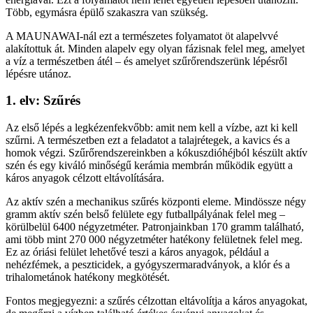
Több, egymásra épülő szakaszra van szükség.
A MAUNAWAI-nál ezt a természetes folyamatot öt alapelvvé
alakítottuk át. Minden alapelv egy olyan fázisnak felel meg, amelyet
a víz a természetben átél – és amelyet szűrőrendszerünk lépésről
lépésre utánoz.
1. elv: Szűrés
Az első lépés a legkézenfekvőbb: amit nem kell a vízbe, azt ki kell
szűrni. A természetben ezt a feladatot a talajrétegek, a kavics és a
homok végzi. Szűrőrendszereinkben a kókuszdióhéjból készült aktív
szén és egy kiváló minőségű kerámia membrán működik együtt a
káros anyagok célzott eltávolítására.
Az aktív szén a mechanikus szűrés központi eleme. Mindössze négy
gramm aktív szén belső felülete egy futballpályának felel meg –
körülbelül 6400 négyzetméter. Patronjainkban 170 gramm található,
ami több mint 270 000 négyzetméter hatékony felületnek felel meg.
Ez az óriási felület lehetővé teszi a káros anyagok, például a
nehézfémek, a peszticidek, a gyógyszermaradványok, a klór és a
trihalometánok hatékony megkötését.
Fontos megjegyezni: a szűrés célzottan eltávolítja a káros anyagokat,