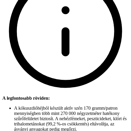
A legfontosabb röviden:
A kókuszdióhéjból készült aktív szén 170 gramm/patron
mennyiségben több mint 270 000 négyzetméter hatékony
szűrőfelületet biztosít. A nehézfémeket, peszticideket, klórt és
trihalometánokat (99,2 %-os csökkentés) eltávolítja, az
ásványi anyagokat pedig megőrzi.