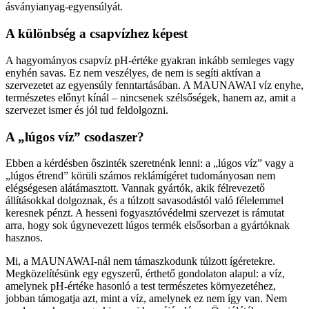
ásványianyag-egyensúlyát.
A különbség a csapvízhez képest
A hagyományos csapvíz pH-értéke gyakran inkább semleges vagy
enyhén savas. Ez nem veszélyes, de nem is segíti aktívan a
szervezetet az egyensúly fenntartásában. A MAUNAWAI víz enyhe,
természetes előnyt kínál – nincsenek szélsőségek, hanem az, amit a
szervezet ismer és jól tud feldolgozni.
A „lúgos víz” csodaszer?
Ebben a kérdésben őszinték szeretnénk lenni: a „lúgos víz” vagy a
„lúgos étrend” körüli számos reklámígéret tudományosan nem
elégségesen alátámasztott. Vannak gyártók, akik félrevezető
állításokkal dolgoznak, és a túlzott savasodástól való félelemmel
keresnek pénzt. A hesseni fogyasztóvédelmi szervezet is rámutat
arra, hogy sok úgynevezett lúgos termék elsősorban a gyártóknak
hasznos.
Mi, a MAUNAWAI-nál nem támaszkodunk túlzott ígéretekre.
Megközelítésünk egy egyszerű, érthető gondolaton alapul: a víz,
amelynek pH-értéke hasonló a test természetes környezetéhez,
jobban támogatja azt, mint a víz, amelynek ez nem így van. Nem