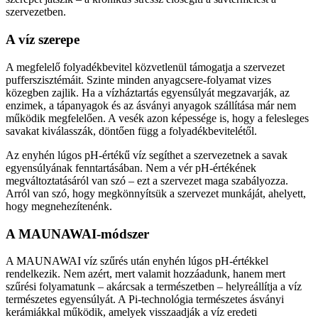
szervezetben.
A víz szerepe
A megfelelő folyadékbevitel közvetlenül támogatja a szervezet
pufferszisztémáit. Szinte minden anyagcsere-folyamat vizes
közegben zajlik. Ha a vízháztartás egyensúlyát megzavarják, az
enzimek, a tápanyagok és az ásványi anyagok szállítása már nem
működik megfelelően. A vesék azon képessége is, hogy a felesleges
savakat kiválasszák, döntően függ a folyadékbevitelétől.
Az enyhén lúgos pH-értékű víz segíthet a szervezetnek a savak
egyensúlyának fenntartásában. Nem a vér pH-értékének
megváltoztatásáról van szó – ezt a szervezet maga szabályozza.
Arról van szó, hogy megkönnyítsük a szervezet munkáját, ahelyett,
hogy megnehezítenénk.
A MAUNAWAI-módszer
A MAUNAWAI víz szűrés után enyhén lúgos pH-értékkel
rendelkezik. Nem azért, mert valamit hozzáadunk, hanem mert
szűrési folyamatunk – akárcsak a természetben – helyreállítja a víz
természetes egyensúlyát. A Pi-technológia természetes ásványi
kerámiákkal működik, amelyek visszaadják a víz eredeti