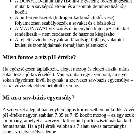
A DONALD-tanulmány (Bonn-i Egyetem) összefüggéseket
mutat ki a savképző étrend és a csontok demineralizációja
között
A pufferrendszerek (hidrogén-karbonát, tüdő, vese)
folyamatosan szabályozzák a savakat és a bázisokat
A MAUNAWAI víz szűrés után enyhén lúgos pH-értékkel
rendelkezik – nem csodaszer, de hasznos kiegészítő
A rejtett savterhelés gyakran fáradtság, fejfájás, valamint
ízületi és izomfájdalmak formájában jelentkezik
Miért fontos a víz pH-értéke?
Ha egészségesen táplálkozik, eleget mozog és eleget alszik, máris
sokat tesz a jó közérzetéért. Van azonban egy szempont, amelyet
sokan figyelmen kívül hagynak: a szervezet sav-bázis egyensúlya –
és az ivóvíznek ebben betöltött szerepe.
Mi az a sav-bázis egyensúly?
A szervezet a legjobban enyhén lúgos környezetben működik. A vér
pH-értéke nagyon stabilan 7,35 és 7,45 között mozog – ez egy szűk
tartomány, amelyet a szervezet kifinomult pufferszisztémákkal kell
fenntartania. Ha a pH-érték valóban a 7 alatti savas tartományba
esne, az életveszélyes lenne.