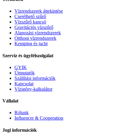
Vízrendszerek áttekintése
Cserélhető szűrő
Vízszűrő kancsó
Gravitációs vízszűrő
Alapozási vízrendszerek
Otthoni vízrendszerek
Kemping és jacht
Szerviz és ügyfélszolgálat
GYIK
Útmutatók
Szállítási információk
Kapcsolat
Vízigény-kalkulátor
Vállalat
Rólunk
Influencer & Cooperation
Jogi információk