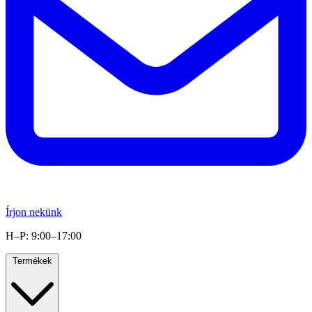
Írjon nekünk
H–P: 9:00–17:00
Termékek