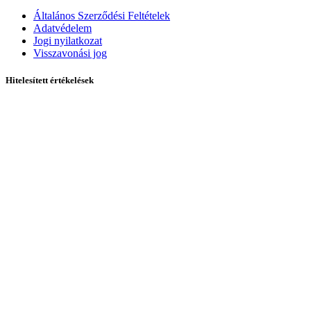
Általános Szerződési Feltételek
Adatvédelem
Jogi nyilatkozat
Visszavonási jog
Hitelesített értékelések