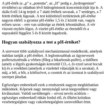
A pH-érték (a „p” a „potentia”, az „H” pedig a „hydrogenium”
rövidítése) az oldatban lévő hidrogénionok koncentrációját írja le. A
skála 0-tól 14-ig terjed: a 7 alatti értékek savasak, a 7 semleges, a 7
feletti értékek lúgosak. A test különböző területeinek pH-értéke
nagyon eltérő: a gyomor pH-értéke 1,5 és 2 között van, vagyis
erősen savas – erre van szüksége az ételek lebontásához. A vér
viszont enyhén lúgos. A vizelet pH-értéke az étrendtől és a
napszaktól függően 5 és 8 között ingadozik.
Hogyan szabályozza a test a pH-értéket?
A szervezet több szabályozó mechanizmussal rendelkezik, amelyek
stabilan tartják a pH-értéket. A legfontosabbak az úgynevezett
pufferszisztémák a vérben (főleg a bikarbonát-puffer), a tüdőben
(amely a légzés gyakoriságán keresztül CO₂-t, és ezzel savat bocsát
ki) és a vesékben (amelyek a vizelettel választják ki a savakat). A
máj, a bél, a bőr, a kötőszövet, a csontok és az izomzat is szabályozó
szerepet játszhat.
Egészséges embereknél ezek a rendszerek nagyon megbízhatóan
működnek. Képesek nagy mennyiségű savat kiegyenlíteni vagy
kiválasztani. Valódi savtúltengés – orvosi nevén acidózis –
egészséges embereknél ritkán fordul elő, és főként krónikus
vesebetegségben vagy cukorbetegségben szenvedőket érint.