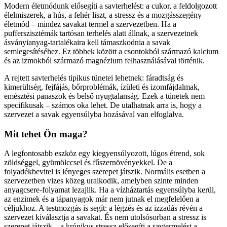
Modern életmódunk elősegíti a savterhelést: a cukor, a feldolgozott
élelmiszerek, a hús, a fehér liszt, a stressz és a mozgásszegény
életmód – mindez savakat termel a szervezetben. Ha a
pufferszisztémák tartósan terhelés alatt állnak, a szervezetnek
ásványianyag-tartalékaira kell támaszkodnia a savak
semlegesítéséhez. Ez többek között a csontokból származó kalcium
és az izmokból származó magnézium felhasználásával történik.
A rejtett savterhelés tipikus tünetei lehetnek: fáradtság és
kimerültség, fejfájás, bőrproblémák, ízületi és izomfájdalmak,
emésztési panaszok és belső nyugtalanság. Ezek a tünetek nem
specifikusak – számos oka lehet. De utalhatnak arra is, hogy a
szervezet a savak egyensúlyba hozásával van elfoglalva.
Mit tehet Ön maga?
A legfontosabb eszköz egy kiegyensúlyozott, lúgos étrend, sok
zöldséggel, gyümölccsel és fűszernövényekkel. De a
folyadékbevitel is lényeges szerepet játszik. Normális esetben a
szervezetben vizes közeg uralkodik, amelyben szinte minden
anyagcsere-folyamat lezajlik. Ha a vízháztartás egyensúlyba kerül,
az enzimek és a tápanyagok már nem jutnak el megfelelően a
céljukhoz. A testmozgás is segít: a légzés és az izzadás révén a
szervezet kiválasztja a savakat. És nem utolsósorban a stressz is
szerepet játszik – a krónikus stressz elősegíti a savtermelést a