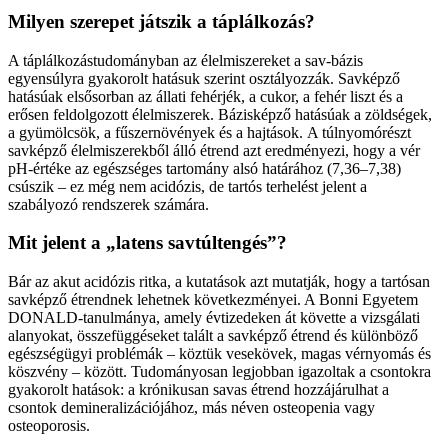
Milyen szerepet játszik a táplálkozás?
A táplálkozástudományban az élelmiszereket a sav-bázis
egyensúlyra gyakorolt hatásuk szerint osztályozzák. Savképző
hatásúak elsősorban az állati fehérjék, a cukor, a fehér liszt és a
erősen feldolgozott élelmiszerek. Bázisképző hatásúak a zöldségek,
a gyümölcsök, a fűszernövények és a hajtások. A túlnyomórészt
savképző élelmiszerekből álló étrend azt eredményezi, hogy a vér
pH-értéke az egészséges tartomány alsó határához (7,36–7,38)
csúszik – ez még nem acidózis, de tartós terhelést jelent a
szabályozó rendszerek számára.
Mit jelent a „latens savtúltengés”?
Bár az akut acidózis ritka, a kutatások azt mutatják, hogy a tartósan
savképző étrendnek lehetnek következményei. A Bonni Egyetem
DONALD-tanulmánya, amely évtizedeken át követte a vizsgálati
alanyokat, összefüggéseket talált a savképző étrend és különböző
egészségügyi problémák – köztük vesekövek, magas vérnyomás és
köszvény – között. Tudományosan legjobban igazoltak a csontokra
gyakorolt hatások: a krónikusan savas étrend hozzájárulhat a
csontok demineralizációjához, más néven osteopenia vagy
osteoporosis.