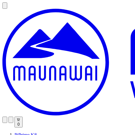
0
PiPrime K8