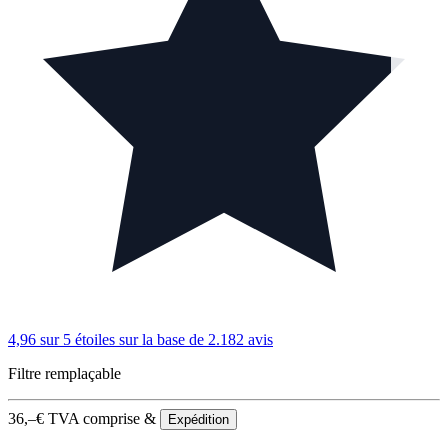
4,96 sur 5 étoiles
sur la base de 2.182 avis
Filtre remplaçable
36,–
€
TVA comprise &
Expédition