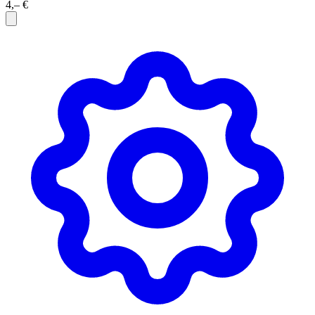
4,– €