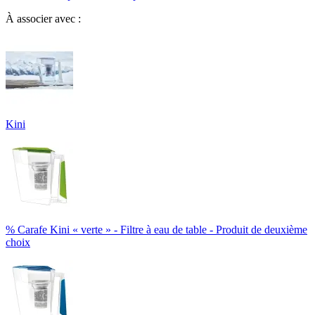
À associer avec :
Kini
% Carafe Kini « verte » - Filtre à eau de table - Produit de deuxième
choix