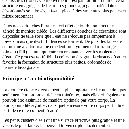
des fissures étroites. Ce mouvement n’est pas fortuit : il influence la
structure en agrégats de l’eau. Les grands agrégats moléculaires
désordonnés sont brisés, laissant place à des structures plus petites et
mieux ordonnées.
Dans nos cartouches filtrantes, cet effet de tourbillonnement est
généré de manière ciblée. Les différentes couches de céramique sont
disposées de telle sorte que l’eau ne s’écoule pas simplement à
travers, mais que des turbulences se forment. De plus, les billes de
céramique à la tourmaline émettent un rayonnement infrarouge
lointain (FIR) naturel qui entre en résonance avec les molécules
d’eau. Ce processus affaiblit la cohésion des grands clusters d’eau et
favorise la formation de structures plus petites, ordonnées de
manière hexagonale.
Principe n° 5 : biodisponibilité
La dernière étape est également la plus importante : l’eau ne doit pas
seulement être propre et riche en minéraux, mais elle doit également
pouvoir être assimilée de manière optimale par votre corps. La
biodisponibilité signifie : dans quelle mesure votre corps peut-il tirer
parti de ce que contient l’eau ?
Les petits clusters d'eau ont une surface effective plus grande et une
viscosité plus faible. Ils peuvent traverser plus facilement les