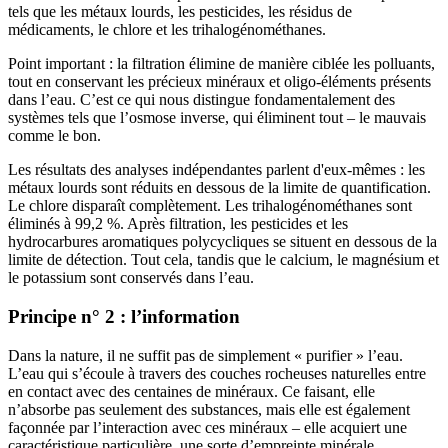
tels que les métaux lourds, les pesticides, les résidus de
médicaments, le chlore et les trihalogénométhanes.
Point important : la filtration élimine de manière ciblée les polluants,
tout en conservant les précieux minéraux et oligo-éléments présents
dans l’eau. C’est ce qui nous distingue fondamentalement des
systèmes tels que l’osmose inverse, qui éliminent tout – le mauvais
comme le bon.
Les résultats des analyses indépendantes parlent d'eux-mêmes : les
métaux lourds sont réduits en dessous de la limite de quantification.
Le chlore disparaît complètement. Les trihalogénométhanes sont
éliminés à 99,2 %. Après filtration, les pesticides et les
hydrocarbures aromatiques polycycliques se situent en dessous de la
limite de détection. Tout cela, tandis que le calcium, le magnésium et
le potassium sont conservés dans l’eau.
Principe n° 2 : l’information
Dans la nature, il ne suffit pas de simplement « purifier » l’eau.
L’eau qui s’écoule à travers des couches rocheuses naturelles entre
en contact avec des centaines de minéraux. Ce faisant, elle
n’absorbe pas seulement des substances, mais elle est également
façonnée par l’interaction avec ces minéraux – elle acquiert une
caractéristique particulière, une sorte d’empreinte minérale.