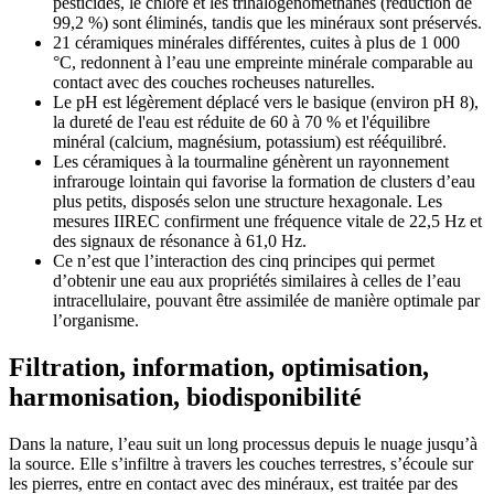
pesticides, le chlore et les trihalogénométhanes (réduction de
99,2 %) sont éliminés, tandis que les minéraux sont préservés.
21 céramiques minérales différentes, cuites à plus de 1 000
°C, redonnent à l’eau une empreinte minérale comparable au
contact avec des couches rocheuses naturelles.
Le pH est légèrement déplacé vers le basique (environ pH 8),
la dureté de l'eau est réduite de 60 à 70 % et l'équilibre
minéral (calcium, magnésium, potassium) est rééquilibré.
Les céramiques à la tourmaline génèrent un rayonnement
infrarouge lointain qui favorise la formation de clusters d’eau
plus petits, disposés selon une structure hexagonale. Les
mesures IIREC confirment une fréquence vitale de 22,5 Hz et
des signaux de résonance à 61,0 Hz.
Ce n’est que l’interaction des cinq principes qui permet
d’obtenir une eau aux propriétés similaires à celles de l’eau
intracellulaire, pouvant être assimilée de manière optimale par
l’organisme.
Filtration, information, optimisation,
harmonisation, biodisponibilité
Dans la nature, l’eau suit un long processus depuis le nuage jusqu’à
la source. Elle s’infiltre à travers les couches terrestres, s’écoule sur
les pierres, entre en contact avec des minéraux, est traitée par des