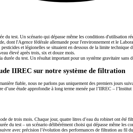
ée du test. Un scénario qui dépasse même les conditions d'utilisation rée
tude, dont l'Agence fédérale allemande pour l'environnement et le Labor
pesticides et légionelles se situaient en dessous de la limite technique d
eau élevé après trois, six et douze mois.
 durée du test. Un résultat important pour un système gravitaire sans d
étude IIREC sur notre système de filtration
manière fiable, nous ne parlons pas uniquement des premiers jours suiva
adre d’une étude approfondie à long terme menée par l’IIREC – l’Institu
de trois mois. Chaque jour, quatre litres d’eau du robinet ont été filtr
a durée du test – un scénario délibérément choisi qui dépasse même le
vre avec précision l’évolution des performances de filtration au fil du t