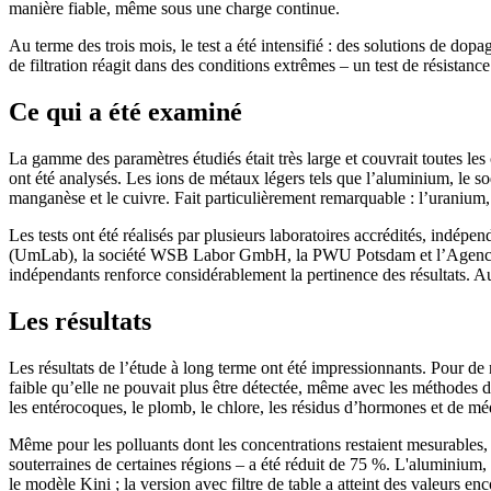
manière fiable, même sous une charge continue.
Au terme des trois mois, le test a été intensifié : des solutions de do
de filtration réagit dans des conditions extrêmes – un test de résistan
Ce qui a été examiné
La gamme des paramètres étudiés était très large et couvrait toutes les c
ont été analysés. Les ions de métaux légers tels que l’aluminium, le so
manganèse et le cuivre. Fait particulièrement remarquable : l’uranium,
Les tests ont été réalisés par plusieurs laboratoires accrédités, indép
(UmLab), la société WSB Labor GmbH, la PWU Potsdam et l’Agence fédéra
indépendants renforce considérablement la pertinence des résultats. Auc
Les résultats
Les résultats de l’étude à long terme ont été impressionnants. Pour de no
faible qu’elle ne pouvait plus être détectée, même avec les méthodes d
les entérocoques, le plomb, le chlore, les résidus d’hormones et de méd
Même pour les polluants dont les concentrations restaient mesurables,
souterraines de certaines régions – a été réduit de 75 %. L'aluminium,
le modèle Kini ; la version avec filtre de table a atteint des valeurs e