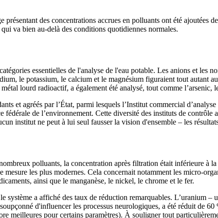
page présentant des concentrations accrues en polluants ont été ajoutées 
ce qui va bien au-delà des conditions quotidiennes normales.
atégories essentielles de l'analyse de l'eau potable. Les anions et les no
dium, le potassium, le calcium et le magnésium figuraient tout autant au
 métal lourd radioactif, a également été analysé, tout comme l’arsenic, 
endants et agréés par l’État, parmi lesquels l’Institut commercial d’ana
le de l’environnement. Cette diversité des instituts de contrôle a été 
un institut ne peut à lui seul fausser la vision d'ensemble – les résulta
mbreux polluants, la concentration après filtration était inférieure à la l
e mesure les plus modernes. Cela concernait notamment les micro-organisme
icaments, ainsi que le manganèse, le nickel, le chrome et le fer.
 le système a affiché des taux de réduction remarquables. L’uranium – u
 soupçonné d'influencer les processus neurologiques, a été réduit de 60 %
ncore meilleures pour certains paramètres). À souligner tout particulière