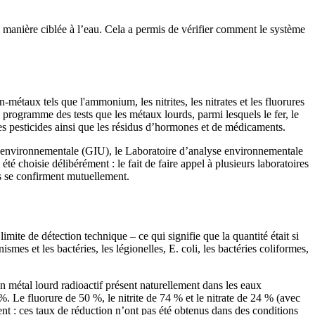
de manière ciblée à l’eau. Cela a permis de vérifier comment le système
n-métaux tels que l'ammonium, les nitrites, les nitrates et les fluorures
 programme des tests que les métaux lourds, parmi lesquels le fer, le
les pesticides ainsi que les résidus d’hormones et de médicaments.
lyse environnementale (GIU), le Laboratoire d’analyse environnementale
choisie délibérément : le fait de faire appel à plusieurs laboratoires
ts se confirment mutuellement.
imite de détection technique – ce qui signifie que la quantité était si
s et les bactéries, les légionelles, E. coli, les bactéries coliformes,
n métal lourd radioactif présent naturellement dans les eaux
. Le fluorure de 50 %, le nitrite de 74 % et le nitrate de 24 % (avec
ment : ces taux de réduction n’ont pas été obtenus dans des conditions