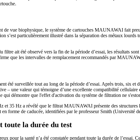
artouche.
point de vue biophysique, le système de cartouches MAUNAWAI fait preu
on s’est particulièrement illustré dans la séparation des métaux lourds t
 filtre ait été observé vers la fin de la période d’essai, les résultats so
confirme que les intervalles de remplacement recommandés par MAUNAWA
ent été surveillée tout au long de la période d’essai. Après trois, six
ve – une valeur qui témoigne d’une excellente compatibilité cellulaire et
le qui démontre que l'effet d'activation du système de filtration ne s'est
z et 35 Hz a révélé que le filtrat MAUNAWAI présente des structures he
 en forme de caducée, identifiées par le professeur Smith (Université de
toute la durée du test
x pour la santé n’a été constatée pendant toute la durée de l’essai. Ceci 