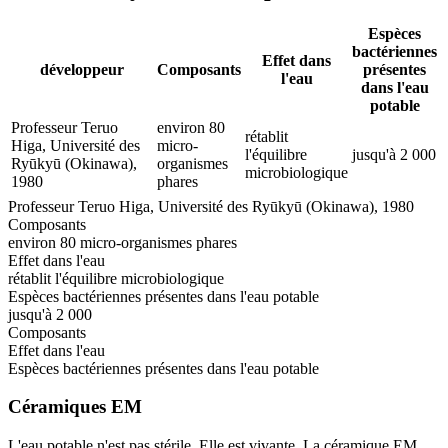
Espèces
bactériennes
Effet dans
développeur
Composants
présentes
l'eau
dans l'eau
potable
Professeur Teruo
environ 80
rétablit
Higa, Université des
micro-
l'équilibre
jusqu'à 2 000
Ryūkyū (Okinawa),
organismes
microbiologique
1980
phares
Professeur Teruo Higa, Université des Ryūkyū (Okinawa), 1980
Composants
environ 80 micro-organismes phares
Effet dans l'eau
rétablit l'équilibre microbiologique
Espèces bactériennes présentes dans l'eau potable
jusqu'à 2 000
Composants
Effet dans l'eau
Espèces bactériennes présentes dans l'eau potable
Céramiques EM
L'eau potable n'est pas stérile. Elle est vivante. La céramique EM