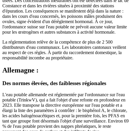
usées. Des concentrations mesurables ont été détectées dans le lac de
Constance et dans les rivières situées à proximité des stations
d'épuration. Les conséquences se manifestent déjà dans la nature :
dans les cours d'eau concernés, les poissons mâles produisent des
ovules, signe évident d'un dérèglement hormonal. À ce jour,
l'ordonnance suisse sur l'eau potable ne prévoit aucune valeur limite
pour les œstrogènes et autres substances à activité hormonale.
La réglementation relève de la compétence de plus de 2 500
distributeurs d'eau communaux. Les laboratoires cantonaux veillent
au respect de ces règles. À partir du raccordement domestique, la
responsabilité incombe au propriétaire.
Allemagne :
Des normes élevées, des faiblesses régionales
L'eau potable allemande est réglementée par l'ordonnance sur l'eau
potable (TrinkwV), qui a fait l'objet d'une refonte en profondeur en
2023. Elle transpose la directive européenne sur l'eau potable et a
élargi la liste des paramètres à contrôler : le bisphénol A, le chlorate,
les acides halogénoacétiques et, pour la première fois, les PFAS en
tant que groupe font désormais l'objet d'une surveillance. Environ 69
% de l'eau potable provient des nappes phréatiques, le reste