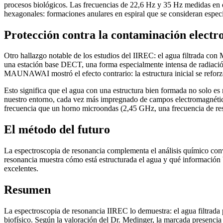
procesos biológicos. Las frecuencias de 22,6 Hz y 35 Hz medidas en e
hexagonales: formaciones anulares en espiral que se consideran espec
Protección contra la contaminación elect
Otro hallazgo notable de los estudios del IIREC: el agua filtrada con
una estación base DECT, una forma especialmente intensa de radiación
MAUNAWAI mostró el efecto contrario: la estructura inicial se reforzó
Esto significa que el agua con una estructura bien formada no solo es 
nuestro entorno, cada vez más impregnado de campos electromagnétic
frecuencia que un horno microondas (2,45 GHz, una frecuencia de res
El método del futuro
La espectroscopia de resonancia complementa el análisis químico conve
resonancia muestra cómo está estructurada el agua y qué informaci
excelentes.
Resumen
La espectroscopia de resonancia IIREC lo demuestra: el agua filtrad
biofísico. Según la valoración del Dr. Medinger, la marcada presencia d