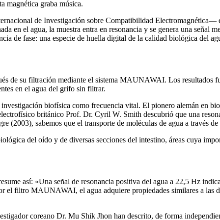
nta magnética graba música.
ernacional de Investigación sobre Compatibilidad Electromagnética— es 
da en el agua, la muestra entra en resonancia y se genera una señal med
ia de fase: una especie de huella digital de la calidad biológica del ag
spués de su filtración mediante el sistema MAUNAWAI. Los resultados
es en el agua del grifo sin filtrar.
 investigación biofísica como frecuencia vital. El pionero alemán en bi
electrofísico británico Prof. Dr. Cyril W. Smith descubrió que una reso
re (2003), sabemos que el transporte de moléculas de agua a través de
iológica del oído y de diversas secciones del intestino, áreas cuya impo
resume así: «Una señal de resonancia positiva del agua a 22,5 Hz indic
or el filtro MAUNAWAI, el agua adquiere propiedades similares a las del
estigador coreano Dr. Mu Shik Jhon han descrito, de forma independient