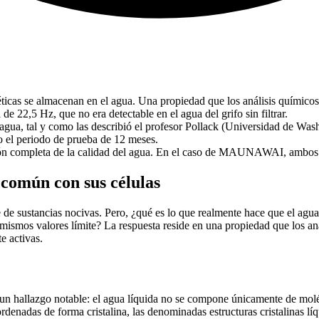
icas se almacenan en el agua. Una propiedad que los análisis químicos
22,5 Hz, que no era detectable en el agua del grifo sin filtrar.
agua, tal y como las describió el profesor Pollack (Universidad de Wash
o el periodo de prueba de 12 meses.
visión completa de la calidad del agua. En el caso de MAUNAWAI, ambos 
n común con sus células
e de sustancias nocivas. Pero, ¿qué es lo que realmente hace que el ag
ismos valores límite? La respuesta reside en una propiedad que los aná
e activas.
 a un hallazgo notable: el agua líquida no se compone únicamente de m
denadas de forma cristalina, las denominadas estructuras cristalinas lí