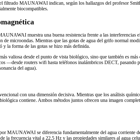
l filtrado MAUNAWAI indican, según los hallazgos del profesor Smith y
ialmente biocompatibles.
romagnética
 MAUNAWAI muestra una buena resistencia frente a las interferencias el
 de microondas. Mientras que las gotas de agua del grifo normal modifi
 y la forma de las gotas se hizo más definida.
más valiosa desde el punto de vista biológico, sino que también es más e
os —desde routers wifi hasta teléfonos inalámbricos DECT, pasando po
onancia del agua).
ncional con una dimensión decisiva. Mientras que los análisis químicos
ón biológica contiene. Ambos métodos juntos ofrecen una imagen com
a por MAUNAWAI se diferencia fundamentalmente del agua corriente del 
e la frecuencia vital a 22,5 Hz y las propiedades similares al agua celul