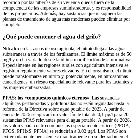
recorrido por las tuberías de su vivienda queda fuera de la
competencia de las empresas suministradoras, y es responsabilidad
de los propietarios. Además, hay sustancias que ni siquiera las
plantas de tratamiento de agua más modernas pueden eliminar por
completo.
¿Qué puede contener el agua del grifo?
Nitrato:
en las zonas de uso agrícola, el nitrato llega a las aguas
subterráneas a través de los fertilizantes. El límite máximo es de 50
mg/l y no ha variado desde la última modificación de la normativa.
Especialmente en las regiones rurales con agricultura intensiva se
registran regularmente valores elevados. En el organismo, el nitrato
puede transformarse en nitrito y, potencialmente, en nitrosaminas
cancerígenas, un riesgo especialmente relevante para los lactantes y
las mujeres embarazadas.
PFAS: los «compuestos químicos eternos».
Las sustancias
alquílicas perfluoradas y polifluoradas no están reguladas hasta la
reforma de la Directiva sobre agua potable de 2023. A partir de
enero de 2026 se aplicará un valor límite total de 0,1 µg/l para 20
sustancias PFAS relevantes para el agua potable. A partir de 2028,
los valores para cuatro compuestos especialmente críticos (PFOA,
PFOS, PFHxS, PFNA) se reducirán a 0,02 µg/l. Los PFAS son
extremadamente persistentes: prácticamente no se degradan en el