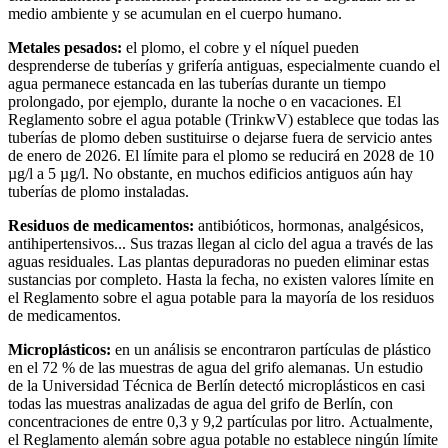
medio ambiente y se acumulan en el cuerpo humano.
Metales pesados:
el plomo, el cobre y el níquel pueden
desprenderse de tuberías y grifería antiguas, especialmente cuando el
agua permanece estancada en las tuberías durante un tiempo
prolongado, por ejemplo, durante la noche o en vacaciones. El
Reglamento sobre el agua potable (TrinkwV) establece que todas las
tuberías de plomo deben sustituirse o dejarse fuera de servicio antes
de enero de 2026. El límite para el plomo se reducirá en 2028 de 10
µg/l a 5 µg/l. No obstante, en muchos edificios antiguos aún hay
tuberías de plomo instaladas.
Residuos de medicamentos:
antibióticos, hormonas, analgésicos,
antihipertensivos... Sus trazas llegan al ciclo del agua a través de las
aguas residuales. Las plantas depuradoras no pueden eliminar estas
sustancias por completo. Hasta la fecha, no existen valores límite en
el Reglamento sobre el agua potable para la mayoría de los residuos
de medicamentos.
Microplásticos:
en un análisis se encontraron partículas de plástico
en el 72 % de las muestras de agua del grifo alemanas. Un estudio
de la Universidad Técnica de Berlín detectó microplásticos en casi
todas las muestras analizadas de agua del grifo de Berlín, con
concentraciones de entre 0,3 y 9,2 partículas por litro. Actualmente,
el Reglamento alemán sobre agua potable no establece ningún límite