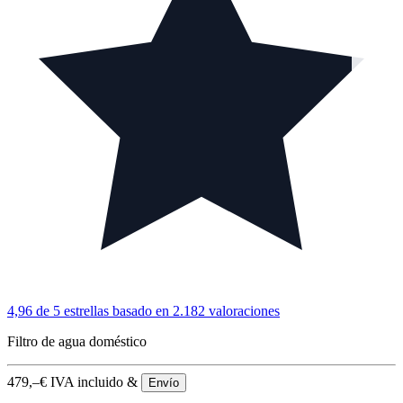
4,96 de 5 estrellas
basado en 2.182 valoraciones
Filtro de agua doméstico
479,–
€
IVA incluido &
Envío