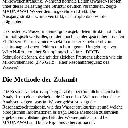
Mikrowellenstrahlung. Während normale Leitungswasser-Tropfen
unter dieser Belastung ihre Struktur deutlich veränderten, zeigte
MAUNAWAI-Wasser den umgekehrten Effekt: Die
Ausgangsstruktur wurde verstärkt, das Tropfenbild wurde
prägnanter.
Das bedeutet: Wasser mit einer gut ausgebildeten Struktur ist nicht
nur biologisch wertvoller, sondern auch stabiler gegenüber äusseren
Einflüssen. Ein relevanter Aspekt in unserer zunehmend von
elektromagnetischen Feldern durchdrungenen Umgebung – von
WLAN-Routern über Smartphones bis hin zu DECT-
Schnurlostelefonen, die mit der gleichen Frequenz arbeiten wie ein
Mikrowellenherd (2,45 GHz – einer Resonanzfrequenz des
Wassers).
Die Methode der Zukunft
Die Resonanzspektroskopie ergänzt die herkömmliche chemische
Analytik um eine entscheidende Dimension. Während chemische
Analysen zeigen, was im Wasser gelöst ist, zeigt die
Resonanzspektroskopie, wie das Wasser strukturiert ist und welche
biologischen Informationen es trägt. Beide Methoden zusammen
ergeben ein vollständiges Bild der Wasserqualität – und bei
MAUNAWAI sind beide Ergebnisse hervorragend.