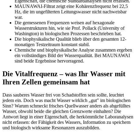
Eigenschaft, die chemische Standardanalysen nicht erfassen.
MAUNAWAI-Filtrat zeigt eine Kohärenzfrequenz bei 22,5
Hz, die im ungefilterten Leitungswasser nicht nachweisbar
war.
Die gemessenen Frequenzen weisen auf hexagonale
Wasserstrukturen hin, wie sie Prof. Pollack (University of
Washington) in biologischen Prozessen beschrieben hat.
Die biophysikalische Qualität blieb über den gesamten 12-
monatigen Testzeitraum konstant stabil.
Chemische und biophysikalische Analyse zusammen ergeben
ein vollständiges Bild der Wasserqualität. Bei MAUNAWAI
sind beide Ergebnisse hervorragend.
Die Vitalfrequenz – was Ihr Wasser mit
Ihren Zellen gemeinsam hat
Dass sauberes Wasser frei von Schadstoffen sein sollte, leuchtet
jedem ein. Doch was macht Wasser wirklich „gut" im biologischen
Sinn? Warum schmeckt frisches Quellwasser anders als abgefülltes
Wasser, obwohl beide die gleichen Grenzwerte einhalten? Die
Antwort liegt in einer Eigenschaft, die herkömmliche Laboranalysen
nicht erfassen: der Fähigkeit des Wassers, Information zu speichern
und biologisch wirksame Resonanzen auszubilden.