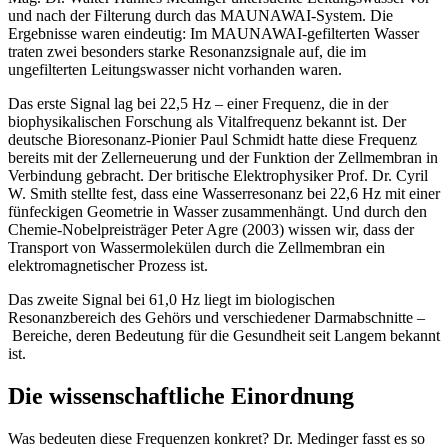
und nach der Filterung durch das MAUNAWAI-System. Die
Ergebnisse waren eindeutig: Im MAUNAWAI-gefilterten Wasser
traten zwei besonders starke Resonanzsignale auf, die im
ungefilterten Leitungswasser nicht vorhanden waren.
Das erste Signal lag bei 22,5 Hz – einer Frequenz, die in der
biophysikalischen Forschung als Vitalfrequenz bekannt ist. Der
deutsche Bioresonanz-Pionier Paul Schmidt hatte diese Frequenz
bereits mit der Zellerneuerung und der Funktion der Zellmembran in
Verbindung gebracht. Der britische Elektrophysiker Prof. Dr. Cyril
W. Smith stellte fest, dass eine Wasserresonanz bei 22,6 Hz mit einer
fünfeckigen Geometrie in Wasser zusammenhängt. Und durch den
Chemie-Nobelpreisträger Peter Agre (2003) wissen wir, dass der
Transport von Wassermolekülen durch die Zellmembran ein
elektromagnetischer Prozess ist.
Das zweite Signal bei 61,0 Hz liegt im biologischen
Resonanzbereich des Gehörs und verschiedener Darmabschnitte –
Bereiche, deren Bedeutung für die Gesundheit seit Langem bekannt
ist.
Die wissenschaftliche Einordnung
Was bedeuten diese Frequenzen konkret? Dr. Medinger fasst es so