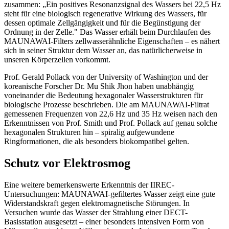
zusammen: „Ein positives Resonanzsignal des Wassers bei 22,5 Hz
steht für eine biologisch regenerative Wirkung des Wassers, für
dessen optimale Zellgängigkeit und für die Begünstigung der
Ordnung in der Zelle." Das Wasser erhält beim Durchlaufen des
MAUNAWAI-Filters zellwasserähnliche Eigenschaften – es nähert
sich in seiner Struktur dem Wasser an, das natürlicherweise in
unseren Körperzellen vorkommt.
Prof. Gerald Pollack von der University of Washington und der
koreanische Forscher Dr. Mu Shik Jhon haben unabhängig
voneinander die Bedeutung hexagonaler Wasserstrukturen für
biologische Prozesse beschrieben. Die am MAUNAWAI-Filtrat
gemessenen Frequenzen von 22,6 Hz und 35 Hz weisen nach den
Erkenntnissen von Prof. Smith und Prof. Pollack auf genau solche
hexagonalen Strukturen hin – spiralig aufgewundene
Ringformationen, die als besonders biokompatibel gelten.
Schutz vor Elektrosmog
Eine weitere bemerkenswerte Erkenntnis der IIREC-
Untersuchungen: MAUNAWAI-gefiltertes Wasser zeigt eine gute
Widerstandskraft gegen elektromagnetische Störungen. In
Versuchen wurde das Wasser der Strahlung einer DECT-
Basisstation ausgesetzt – einer besonders intensiven Form von