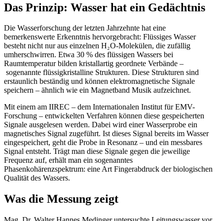
Das Prinzip: Wasser hat ein Gedächtnis
Die Wasserforschung der letzten Jahrzehnte hat eine
bemerkenswerte Erkenntnis hervorgebracht: Flüssiges Wasser
besteht nicht nur aus einzelnen H₂O-Molekülen, die zufällig
umherschwirren. Etwa 30 % des flüssigen Wassers bei
Raumtemperatur bilden kristallartig geordnete Verbände –
sogenannte flüssigkristalline Strukturen. Diese Strukturen sind
erstaunlich beständig und können elektromagnetische Signale
speichern – ähnlich wie ein Magnetband Musik aufzeichnet.
Mit einem am IIREC – dem Internationalen Institut für EMV-
Forschung – entwickelten Verfahren können diese gespeicherten
Signale ausgelesen werden. Dabei wird einer Wasserprobe ein
magnetisches Signal zugeführt. Ist dieses Signal bereits im Wasser
eingespeichert, geht die Probe in Resonanz – und ein messbares
Signal entsteht. Trägt man diese Signale gegen die jeweilige
Frequenz auf, erhält man ein sogenanntes
Phasenkohärenzspektrum: eine Art Fingerabdruck der biologischen
Qualität des Wassers.
Was die Messung zeigt
Mag. Dr. Walter Hannes Medinger untersuchte Leitungswasser vor