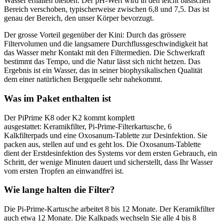
Wasser erhalten bleiben. Der pH-Wert wird in den leicht basischen
Bereich verschoben, typischerweise zwischen 6,8 und 7,5. Das ist
genau der Bereich, den unser Körper bevorzugt.
Der grosse Vorteil gegenüber der Kini: Durch das grössere
Filtervolumen und die langsamere Durchflussgeschwindigkeit hat
das Wasser mehr Kontakt mit den Filtermedien. Die Schwerkraft
bestimmt das Tempo, und die Natur lässt sich nicht hetzen. Das
Ergebnis ist ein Wasser, das in seiner biophysikalischen Qualität
dem einer natürlichen Bergquelle sehr nahekommt.
Was im Paket enthalten ist
Der PiPrime K8 oder K2 kommt komplett
ausgestattet: Keramikfilter, Pi-Prime-Filterkartusche, 6
Kalkfilterpads und eine Oxosanum-Tablette zur Desinfektion. Sie
packen aus, stellen auf und es geht los. Die Oxosanum-Tablette
dient der Erstdesinfektion des Systems vor dem ersten Gebrauch, ein
Schritt, der wenige Minuten dauert und sicherstellt, dass Ihr Wasser
vom ersten Tropfen an einwandfrei ist.
Wie lange halten die Filter?
Die Pi-Prime-Kartusche arbeitet 8 bis 12 Monate. Der Keramikfilter
auch etwa 12 Monate. Die Kalkpads wechseln Sie alle 4 bis 8