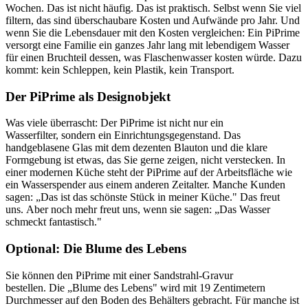
Wochen. Das ist nicht häufig. Das ist praktisch. Selbst wenn Sie viel
filtern, das sind überschaubare Kosten und Aufwände pro Jahr. Und
wenn Sie die Lebensdauer mit den Kosten vergleichen: Ein PiPrime
versorgt eine Familie ein ganzes Jahr lang mit lebendigem Wasser
für einen Bruchteil dessen, was Flaschenwasser kosten würde. Dazu
kommt: kein Schleppen, kein Plastik, kein Transport.
Der PiPrime als Designobjekt
Was viele überrascht: Der PiPrime ist nicht nur ein
Wasserfilter, sondern ein Einrichtungsgegenstand. Das
handgeblasene Glas mit dem dezenten Blauton und die klare
Formgebung ist etwas, das Sie gerne zeigen, nicht verstecken. In
einer modernen Küche steht der PiPrime auf der Arbeitsfläche wie
ein Wasserspender aus einem anderen Zeitalter. Manche Kunden
sagen: „Das ist das schönste Stück in meiner Küche." Das freut
uns. Aber noch mehr freut uns, wenn sie sagen: „Das Wasser
schmeckt fantastisch."
Optional: Die Blume des Lebens
Sie können den PiPrime mit einer Sandstrahl-Gravur
bestellen. Die „Blume des Lebens" wird mit 19 Zentimetern
Durchmesser auf den Boden des Behälters gebracht. Für manche ist