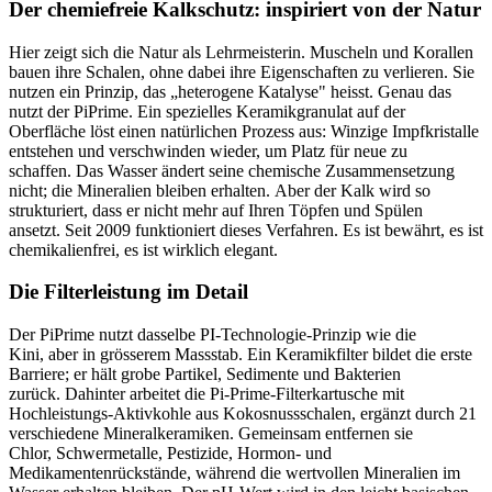
Der chemiefreie Kalkschutz: inspiriert von der Natur
Hier zeigt sich die Natur als Lehrmeisterin. Muscheln und Korallen
bauen ihre Schalen, ohne dabei ihre Eigenschaften zu verlieren. Sie
nutzen ein Prinzip, das „heterogene Katalyse" heisst. Genau das
nutzt der PiPrime. Ein spezielles Keramikgranulat auf der
Oberfläche löst einen natürlichen Prozess aus: Winzige Impfkristalle
entstehen und verschwinden wieder, um Platz für neue zu
schaffen. Das Wasser ändert seine chemische Zusammensetzung
nicht; die Mineralien bleiben erhalten. Aber der Kalk wird so
strukturiert, dass er nicht mehr auf Ihren Töpfen und Spülen
ansetzt. Seit 2009 funktioniert dieses Verfahren. Es ist bewährt, es ist
chemikalienfrei, es ist wirklich elegant.
Die Filterleistung im Detail
Der PiPrime nutzt dasselbe PI-Technologie-Prinzip wie die
Kini, aber in grösserem Massstab. Ein Keramikfilter bildet die erste
Barriere; er hält grobe Partikel, Sedimente und Bakterien
zurück. Dahinter arbeitet die Pi-Prime-Filterkartusche mit
Hochleistungs-Aktivkohle aus Kokosnussschalen, ergänzt durch 21
verschiedene Mineralkeramiken. Gemeinsam entfernen sie
Chlor, Schwermetalle, Pestizide, Hormon- und
Medikamentenrückstände, während die wertvollen Mineralien im