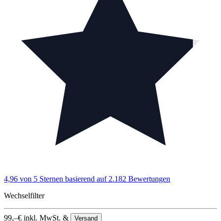
4,96 von 5 Sternen
basierend auf 2.182 Bewertungen
Wechselfilter
99,–
€
inkl. MwSt. &
Versand