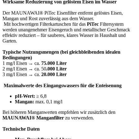
Wirksame Reduzierung von gelöstem Eisen im Wasser
Der MAUNAWAI® PiTec Eisenfilter entfernt gelöstes Eisen,
Mangan und Rost zuverlässig aus dem Wasser.
Mit hochwertigen Filterkartuschen für das
PiTec
Filtersystem
werden unangenehmer Eisengeruch und metallischer Geschmack
effektiv reduziert – für sauberes, klares Wasser in Haushalt und
Garten.
Typische Nutzungsmengen (bei gleichbleibenden idealen
Bedingungen)
1 mg/l Eisen → ca.
75.000 Liter
2 mg/l Eisen → ca. 50
.000 Liter
3 mg/l Eisen → ca.
20.000 Liter
Maximalwerte des Eingangswassers für die Enteisenung
pH-Wert:
≥ 6,8
Mangan:
max. 0,1 mg/l
Bei höheren Manganwerten empfehlen wir zusätzlich den
MAUNAWAI® Manganfilter
zu verwenden.
Technische Daten