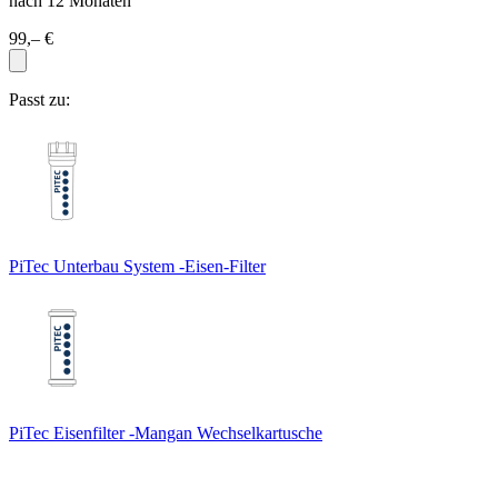
nach 12 Monaten
99,– €
Passt zu:
PiTec Unterbau System -Eisen-Filter
PiTec Eisenfilter -Mangan Wechselkartusche