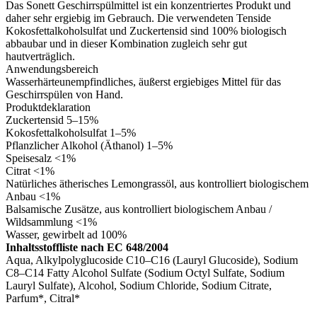
Das Sonett Geschirrspülmittel ist ein konzentriertes Produkt und
daher sehr ergiebig im Gebrauch. Die verwendeten Tenside
Kokosfettalkoholsulfat und Zuckertensid sind 100% biologisch
abbaubar und in dieser Kombination zugleich sehr gut
hautverträglich.
Anwendungsbereich
Wasserhärteunempfindliches, äußerst ergiebiges Mittel für das
Geschirrspülen von Hand.
Produktdeklaration
Zuckertensid 5–15%
Kokosfettalkoholsulfat 1–5%
Pflanzlicher Alkohol (Äthanol) 1–5%
Speisesalz <1%
Citrat <1%
Natürliches ätherisches Lemongrassöl, aus kontrolliert biologischem
Anbau <1%
Balsamische Zusätze, aus kontrolliert biologischem Anbau /
Wildsammlung <1%
Wasser, gewirbelt ad 100%
Inhaltsstoffliste nach EC 648/2004
Aqua, Alkylpolyglucoside C10–C16 (Lauryl Glucoside), Sodium
C8–C14 Fatty Alcohol Sulfate (Sodium Octyl Sulfate, Sodium
Lauryl Sulfate), Alcohol, Sodium Chloride, Sodium Citrate,
Parfum*, Citral*