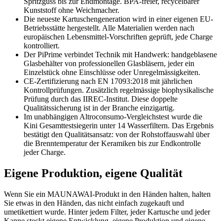
Spritzguss bis zur Endmontage. BPA-freier, recycelbarer
Kunststoff ohne Weichmacher.
Die neueste Kartuschengeneration wird in einer eigenen EU-
Betriebsstätte hergestellt. Alle Materialien werden nach
europäischen Lebensmittel-Vorschriften geprüft, jede Charge
kontrolliert.
Der PiPrime verbindet Technik mit Handwerk: handgeblasene
Glasbehälter von professionellen Glasbläsern, jeder ein
Einzelstück ohne Einschlüsse oder Unregelmässigkeiten.
CE-Zertifizierung nach EN 17093:2018 mit jährlichen
Kontrollprüfungen. Zusätzlich regelmässige biophysikalische
Prüfung durch das IIREC-Institut. Diese doppelte
Qualitätssicherung ist in der Branche einzigartig.
Im unabhängigen Altroconsumo-Vergleichstest wurde die
Kini Gesamttestsiegerin unter 14 Wasserfiltern. Das Ergebnis
bestätigt den Qualitätsansatz: von der Rohstoffauswahl über
die Brenntemperatur der Keramiken bis zur Endkontrolle
jeder Charge.
Eigene Produktion, eigene Qualität
Wenn Sie ein MAUNAWAI-Produkt in den Händen halten, halten
Sie etwas in den Händen, das nicht einfach zugekauft und
umetikettiert wurde. Hinter jedem Filter, jeder Kartusche und jeder
Kanne steckt eigene Entwicklung, eigene Produktion und eigene