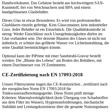
Handwerkskunst. Das Gehäuse besteht aus hochwertigem SAN-
Kunststoff, frei von Weichmachern und BPA und einem
handgeblasenen Glasbehälter.
Dieses Glas ist etwas Besonderes: Es wird von professionellen
Glasbläsern einzeln gefertigt. Kein Glascontainer, kein industrieller
Guss. Jeder Behälter ist ein Einzelstück. Die Qualitätskontrolle ist
streng: Weder Einschlüsse noch Unregelmässigkeiten dürfen im
Glas vorhanden sein. Der dezente Blauton des Glases ist nicht nur
ästhetisch, er schützt das gefilterte Wasser vor Lichteinstrahlung, die
seine Qualität beeinträchtigen könnte.
Optional kann der PiPrime mit einer Sandstrahl-Gravur bestellt
werden: Die „Blume des Lebens" am Boden des Behälters, mit
einem Durchmesser von 19 Zentimetern.
CE-Zertifizierung nach EN 17093:2018
Unsere Filtersysteme tragen das CE-Kennzeichen , zertifiziert nach
der europäischen Norm EN 17093:2018 für
Trinkwasseraufbereitungsgeräte. Diese Norm prüft strenge
Kriterien: Materialverträglichkeit (kein Übergang von Schadstoffen
aus dem Filter ins Wasser), Hygieneanforderungen, mechanische
Stabilität und Leistungskonsistenz über die gesamte Nutzungsdauer.