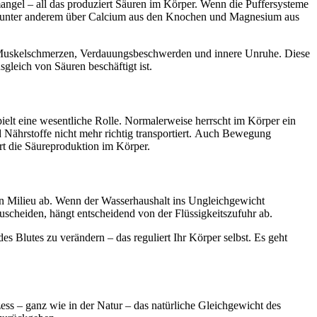
ngel – all das produziert Säuren im Körper. Wenn die Puffersysteme
ieht unter anderem über Calcium aus den Knochen und Magnesium aus
 Muskelschmerzen, Verdauungsbeschwerden und innere Unruhe. Diese
leich von Säuren beschäftigt ist.
ielt eine wesentliche Rolle. Normalerweise herrscht im Körper ein
 Nährstoffe nicht mehr richtig transportiert. Auch Bewegung
ert die Säureproduktion im Körper.
gen Milieu ab. Wenn der Wasserhaushalt ins Ungleichgewicht
uscheiden, hängt entscheidend von der Flüssigkeitszufuhr ab.
s Blutes zu verändern – das reguliert Ihr Körper selbst. Es geht
ss – ganz wie in der Natur – das natürliche Gleichgewicht des