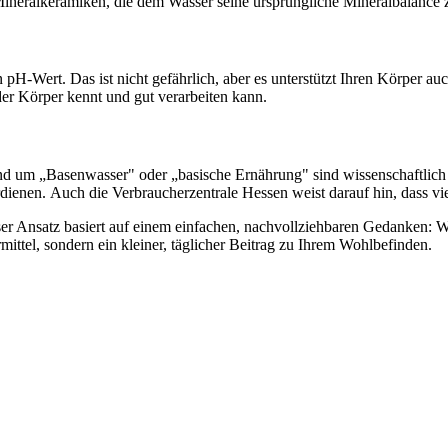
n Mineralkeramiken, die dem Wasser seine ursprüngliche Mineralbalance
en pH-Wert. Das ist nicht gefährlich, aber es unterstützt Ihren Körpe
der Körper kennt und gut verarbeiten kann.
nd um „Basenwasser" oder „basische Ernährung" sind wissenschaftlich ni
ienen. Auch die Verbraucherzentrale Hessen weist darauf hin, dass vie
 Ansatz basiert auf einem einfachen, nachvollziehbaren Gedanken: Wa
rmittel, sondern ein kleiner, täglicher Beitrag zu Ihrem Wohlbefinden.