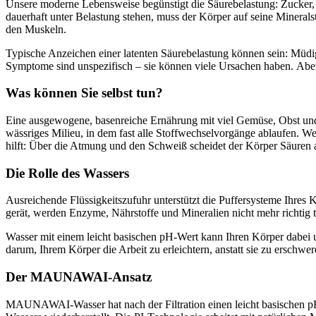
Unsere moderne Lebensweise begünstigt die Säurebelastung: Zucker, 
dauerhaft unter Belastung stehen, muss der Körper auf seine Minera
den Muskeln.
Typische Anzeichen einer latenten Säurebelastung können sein: Mü
Symptome sind unspezifisch – sie können viele Ursachen haben. Aber 
Was können Sie selbst tun?
Eine ausgewogene, basenreiche Ernährung mit viel Gemüse, Obst und K
wässriges Milieu, in dem fast alle Stoffwechselvorgänge ablaufen. 
hilft: Über die Atmung und den Schweiß scheidet der Körper Säuren aus
Die Rolle des Wassers
Ausreichende Flüssigkeitszufuhr unterstützt die Puffersysteme Ihres
gerät, werden Enzyme, Nährstoffe und Mineralien nicht mehr richtig t
Wasser mit einem leicht basischen pH-Wert kann Ihren Körper dabei un
darum, Ihrem Körper die Arbeit zu erleichtern, anstatt sie zu erschwer
Der MAUNAWAI-Ansatz
MAUNAWAI-Wasser hat nach der Filtration einen leicht basischen pH-W