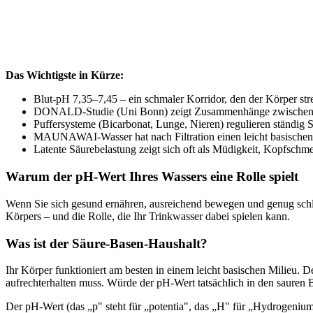
Das Wichtigste in Kürze:
Blut-pH 7,35–7,45 – ein schmaler Korridor, den der Körper stre
DONALD-Studie (Uni Bonn) zeigt Zusammenhänge zwischen 
Puffersysteme (Bicarbonat, Lunge, Nieren) regulieren ständig
MAUNAWAI-Wasser hat nach Filtration einen leicht basischen 
Latente Säurebelastung zeigt sich oft als Müdigkeit, Kopfsc
Warum der pH-Wert Ihres Wassers eine Rolle spielt
Wenn Sie sich gesund ernähren, ausreichend bewegen und genug schlaf
Körpers – und die Rolle, die Ihr Trinkwasser dabei spielen kann.
Was ist der Säure-Basen-Haushalt?
Ihr Körper funktioniert am besten in einem leicht basischen Milieu. D
aufrechterhalten muss. Würde der pH-Wert tatsächlich in den sauren B
Der pH-Wert (das „p" steht für „potentia", das „H" für „Hydrogenium")