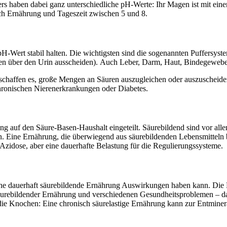
ers haben dabei ganz unterschiedliche pH-Werte: Ihr Magen ist mit ein
nach Ernährung und Tageszeit zwischen 5 und 8.
Wert stabil halten. Die wichtigsten sind die sogenannten Puffersystem
en über den Urin ausscheiden). Auch Leber, Darm, Haut, Bindegewebe
schaffen es, große Mengen an Säuren auszugleichen oder auszuscheiden
hronischen Nierenerkrankungen oder Diabetes.
g auf den Säure-Basen-Haushalt eingeteilt. Säurebildend sind vor alle
 Eine Ernährung, die überwiegend aus säurebildenden Lebensmitteln bes
Azidose, aber eine dauerhafte Belastung für die Regulierungssysteme.
s eine dauerhaft säurebildende Ernährung Auswirkungen haben kann. D
urebildender Ernährung und verschiedenen Gesundheitsproblemen – dar
die Knochen: Eine chronisch säurelastige Ernährung kann zur Entminer