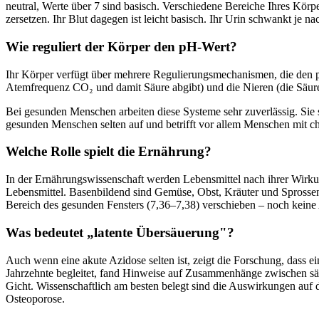
neutral, Werte über 7 sind basisch. Verschiedene Bereiche Ihres Körp
zersetzen. Ihr Blut dagegen ist leicht basisch. Ihr Urin schwankt je 
Wie reguliert der Körper den pH-Wert?
Ihr Körper verfügt über mehrere Regulierungsmechanismen, die den pH-
Atemfrequenz CO₂ und damit Säure abgibt) und die Nieren (die Säur
Bei gesunden Menschen arbeiten diese Systeme sehr zuverlässig. Sie 
gesunden Menschen selten auf und betrifft vor allem Menschen mit c
Welche Rolle spielt die Ernährung?
In der Ernährungswissenschaft werden Lebensmittel nach ihrer Wirkun
Lebensmittel. Basenbildend sind Gemüse, Obst, Kräuter und Sprossen.
Bereich des gesunden Fensters (7,36–7,38) verschieben – noch keine 
Was bedeutet „latente Übersäuerung"?
Auch wenn eine akute Azidose selten ist, zeigt die Forschung, das
Jahrzehnte begleitet, fand Hinweise auf Zusammenhänge zwischen sä
Gicht. Wissenschaftlich am besten belegt sind die Auswirkungen auf 
Osteoporose.